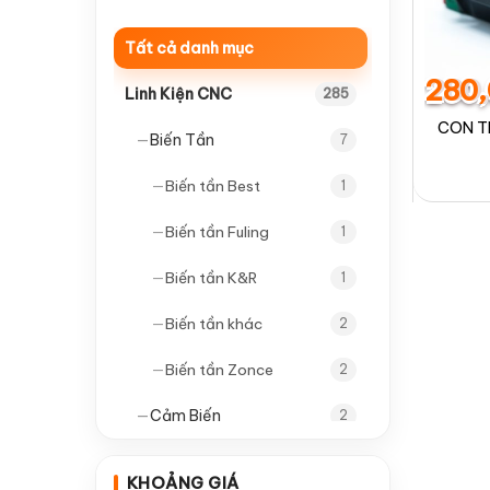
Tất cả danh mục
280
Linh Kiện CNC
285
CON T
—
Biến Tần
7
—
Biến tần Best
1
—
Biến tần Fuling
1
—
Biến tần K&R
1
—
Biến tần khác
2
—
Biến tần Zonce
2
—
Cảm Biến
2
—
Cảm biến tròn
1
KHOẢNG GIÁ