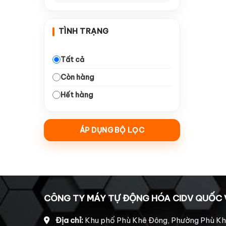
—
Dao Arden
10
TÌNH TRẠNG
—
Dao Tideway
10
—
Collet giữ dao
16
Tất cả
Còn hàng
—
Dao đục gỗ
18
Hết hàng
—
Dao ngành quảng cáo
10
—
Động Cơ & Driver
21
ÁP DỤNG BỘ LỌC
—
Động cơ bước 860
5
Động cơ Leadshine
—
4
2206
Động cơ Leadshine
—
1
CÔNG TY MÁY TỰ ĐỘNG HÓA CIDV QUỐC 
HBS 758
Động cơ Leadshine
Địa chỉ:
Khu phố Phù Khê Đông, Phường Phù Kh
—
4