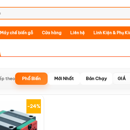
Máy chế biến gỗ
Cửa hàng
Liên hệ
Linh Kiện & Phụ K
ếp theo
Phổ Biến
Mới Nhất
Bán Chạy
GIÁ
-24%