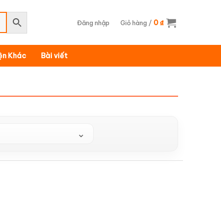
0
Đăng nhập
Giỏ hàng /
₫
iện Khác
Bài viết
⌄