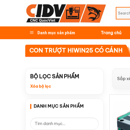
Skip
to
content
Danh mục sản phẩm
Trang chủ
CON TRƯỢT HIWIN25 CÓ CÁNH
BỘ LỌC SẢN PHẨM
Sắp x
Xóa bộ lọc
DANH MỤC SẢN PHẨM