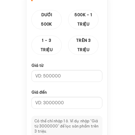
—
Cảm biến vuông
1
DƯỚI
500K - 1
—
Thanh răng & Hộp Số
14
500K
TRIỆU
—
Hộp số
10
1 - 3
TRÊN 3
—
Thanh răng
4
TRIỆU
TRIỆU
—
Card Điều Khiển
8
Giá từ
—
CA 100
2
—
Card V5
1
Giá đến
—
Card V8
2
—
Card V9
1
—
Tay cầm A11
2
Có thể chỉ nhập 1 ô. Ví dụ: nhập “Giá
từ 3000000” để lọc sản phẩm trên
—
Dao CNC & Đầu Kẹp
64
3 triệu.