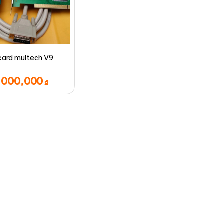
card multech V9
,000,000
₫