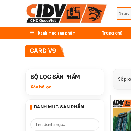
Skip
to
content
Danh mục sản phẩm
Trang chủ
CARD V9
BỘ LỌC SẢN PHẨM
Sắp x
Xóa bộ lọc
DANH MỤC SẢN PHẨM