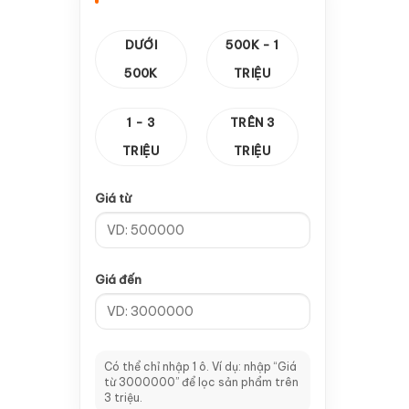
—
Cảm biến vuông
1
DƯỚI
500K - 1
—
Thanh răng & Hộp Số
14
500K
TRIỆU
—
Hộp số
10
1 - 3
TRÊN 3
—
Thanh răng
4
TRIỆU
TRIỆU
—
Card Điều Khiển
8
Giá từ
—
CA 100
2
—
Card V5
1
Giá đến
—
Card V8
2
—
Card V9
1
—
Tay cầm A11
2
Có thể chỉ nhập 1 ô. Ví dụ: nhập “Giá
từ 3000000” để lọc sản phẩm trên
—
Dao CNC & Đầu Kẹp
64
3 triệu.