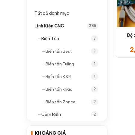
Tất cả danh mục
Linh Kiện CNC
285
Bộ 
—
Biến Tần
7
2
—
Biến tần Best
1
—
Biến tần Fuling
1
—
Biến tần K&R
1
—
Biến tần khác
2
—
Biến tần Zonce
2
—
Cảm Biến
2
—
Cảm biến tròn
1
KHOẢNG GIÁ