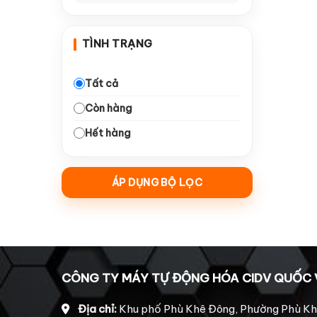
—
Dao Arden
10
TÌNH TRẠNG
—
Dao Tideway
10
—
Collet giữ dao
16
Tất cả
Còn hàng
—
Dao đục gỗ
18
Hết hàng
—
Dao ngành quảng cáo
10
—
Động Cơ & Driver
21
ÁP DỤNG BỘ LỌC
—
Động cơ bước 860
5
Động cơ Leadshine
—
4
2206
Động cơ Leadshine
—
1
CÔNG TY MÁY TỰ ĐỘNG HÓA CIDV QUỐC 
HBS 758
Động cơ Leadshine
Địa chỉ:
Khu phố Phù Khê Đông, Phường Phù Kh
—
4