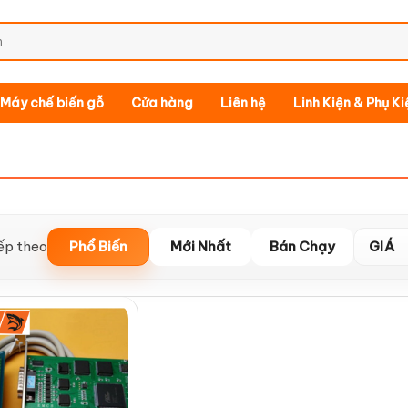
Máy chế biến gỗ
Cửa hàng
Liên hệ
Linh Kiện & Phụ K
ếp theo
Phổ Biến
Mới Nhất
Bán Chạy
GIÁ