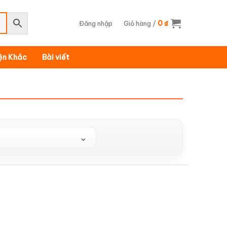
0
Đăng nhập
Giỏ hàng /
₫
iện Khác
Bài viết
⌄