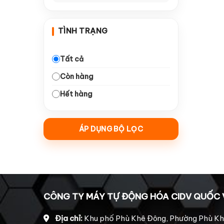
—
Dao Arden
10
TÌNH TRẠNG
—
Dao Tideway
10
—
Collet giữ dao
16
Tất cả
Còn hàng
—
Dao đục gỗ
18
Hết hàng
—
Dao ngành quảng cáo
10
—
Động Cơ & Driver
21
ÁP DỤNG BỘ LỌC
—
Động cơ bước 860
5
Động cơ Leadshine
—
4
2206
Động cơ Leadshine
—
1
CÔNG TY MÁY TỰ ĐỘNG HÓA CIDV QUỐC 
HBS 758
Động cơ Leadshine
Địa chỉ:
Khu phố Phù Khê Đông, Phường Phù Kh
—
4