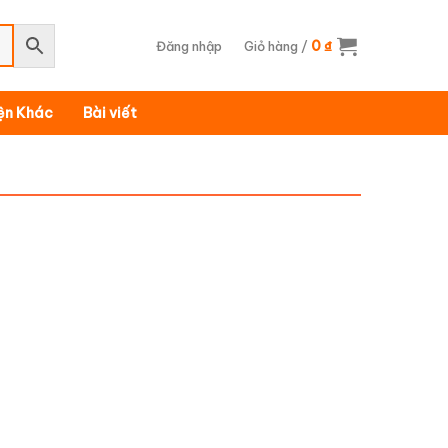
0
Đăng nhập
Giỏ hàng /
₫
iện Khác
Bài viết