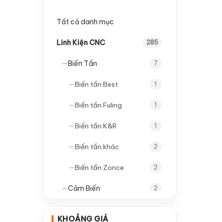
Tất cả danh mục
Linh Kiện CNC
285
—
Biến Tần
7
—
Biến tần Best
1
—
Biến tần Fuling
1
—
Biến tần K&R
1
—
Biến tần khác
2
—
Biến tần Zonce
2
—
Cảm Biến
2
—
Cảm biến tròn
1
KHOẢNG GIÁ