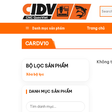
Skip
to
content
Danh mục sản phẩm
Trang chủ
CARDV10
Không t
BỘ LỌC SẢN PHẨM
Xóa bộ lọc
DANH MỤC SẢN PHẨM