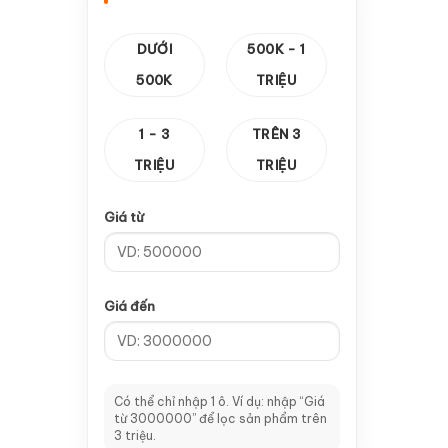
—
Cảm biến vuông
1
DƯỚI
500K - 1
—
Thanh răng & Hộp Số
14
500K
TRIỆU
—
Hộp số
10
1 - 3
TRÊN 3
—
Thanh răng
4
TRIỆU
TRIỆU
—
Card Điều Khiển
8
Giá từ
—
CA 100
2
—
Card V5
1
Giá đến
—
Card V8
2
—
Card V9
1
—
Tay cầm A11
2
Có thể chỉ nhập 1 ô. Ví dụ: nhập “Giá
từ 3000000” để lọc sản phẩm trên
—
Dao CNC & Đầu Kẹp
64
3 triệu.