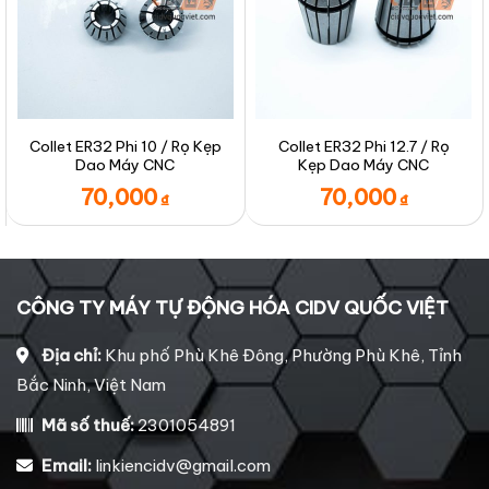
Collet ER32 Phi 10 / Rọ Kẹp
Collet ER32 Phi 12.7 / Rọ
Dao Máy CNC
Kẹp Dao Máy CNC
70,000
70,000
₫
₫
CÔNG TY MÁY TỰ ĐỘNG HÓA CIDV QUỐC VIỆT
Địa chỉ:
Khu phố Phù Khê Đông, Phường Phù Khê, Tỉnh
Bắc Ninh, Việt Nam
Mã số thuế:
2301054891
Email:
linkiencidv@gmail.com