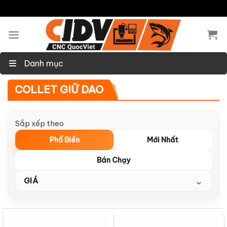
Skip
to
content
Danh mục
COLLET GIỮ DAO
Sắp xếp theo
Phổ Biến
Mới Nhất
Bán Chạy
⌄
GIÁ