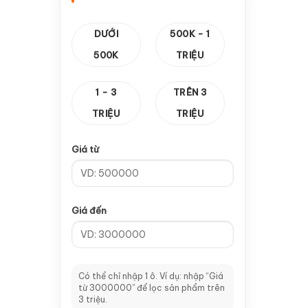
—
Cảm biến vuông
1
DƯỚI
500K - 1
—
Thanh răng & Hộp Số
14
500K
TRIỆU
—
Hộp số
10
1 - 3
TRÊN 3
—
Thanh răng
4
TRIỆU
TRIỆU
—
Card Điều Khiển
8
Giá từ
—
CA 100
2
—
Card V5
1
Giá đến
—
Card V8
2
—
Card V9
1
—
Tay cầm A11
2
Có thể chỉ nhập 1 ô. Ví dụ: nhập “Giá
từ 3000000” để lọc sản phẩm trên
—
Dao CNC & Đầu Kẹp
64
3 triệu.