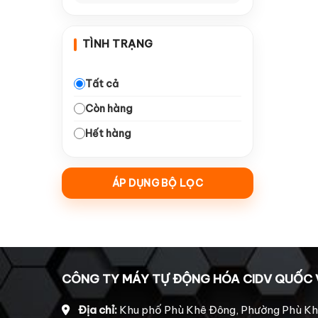
—
Dao Arden
10
TÌNH TRẠNG
—
Dao Tideway
10
—
Collet giữ dao
16
Tất cả
Còn hàng
—
Dao đục gỗ
18
Hết hàng
—
Dao ngành quảng cáo
10
—
Động Cơ & Driver
21
ÁP DỤNG BỘ LỌC
—
Động cơ bước 860
5
Động cơ Leadshine
—
4
2206
Động cơ Leadshine
—
1
CÔNG TY MÁY TỰ ĐỘNG HÓA CIDV QUỐC 
HBS 758
Động cơ Leadshine
Địa chỉ:
Khu phố Phù Khê Đông, Phường Phù Kh
—
4