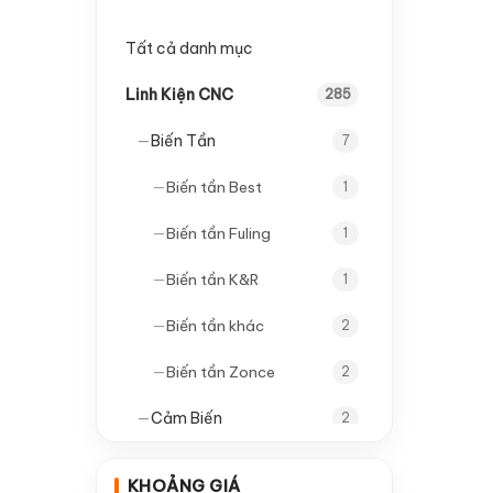
Tất cả danh mục
Linh Kiện CNC
285
—
Biến Tần
7
—
Biến tần Best
1
—
Biến tần Fuling
1
—
Biến tần K&R
1
—
Biến tần khác
2
—
Biến tần Zonce
2
—
Cảm Biến
2
—
Cảm biến tròn
1
KHOẢNG GIÁ