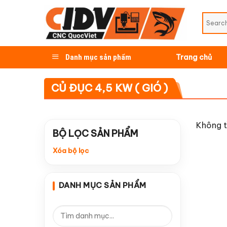
Skip
to
content
Danh mục sản phẩm
Trang chủ
CỦ ĐỤC 4,5 KW ( GIÓ )
Không t
BỘ LỌC SẢN PHẨM
Xóa bộ lọc
DANH MỤC SẢN PHẨM