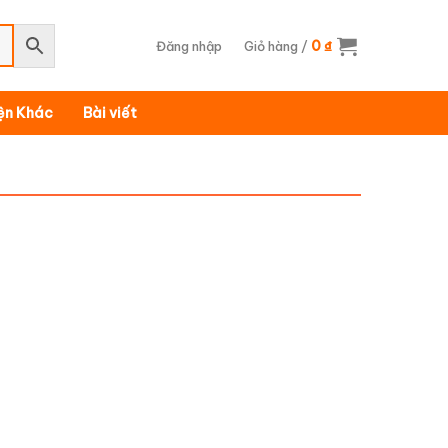
0
Đăng nhập
Giỏ hàng /
₫
iện Khác
Bài viết