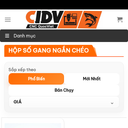
Skip
to
content
Danh mục
HỘP SỐ GANG NGẮN CHÉO
Sắp xếp theo
Phổ Biến
Mới Nhất
Bán Chạy
⌄
GIÁ