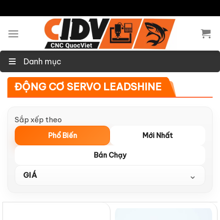
Skip
to
content
Danh mục
ĐỘNG CƠ SERVO LEADSHINE
Sắp xếp theo
Phổ Biến
Mới Nhất
Bán Chạy
⌄
GIÁ