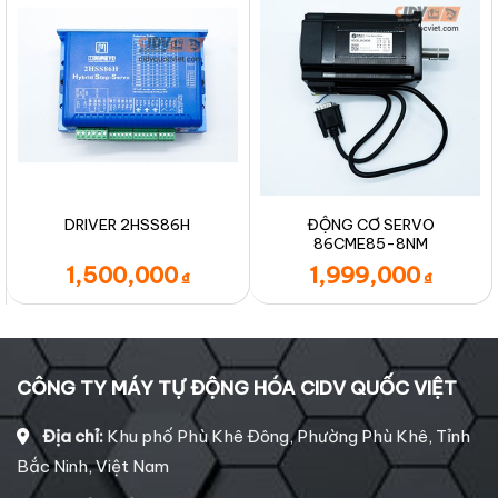
ĐỘNG CƠ SERVO
DRIVER 2HSS86H
86CME85-8NM
1,500,000
1,999,000
₫
₫
CÔNG TY MÁY TỰ ĐỘNG HÓA CIDV QUỐC VIỆT
Địa chỉ:
Khu phố Phù Khê Đông, Phường Phù Khê, Tỉnh
Bắc Ninh, Việt Nam