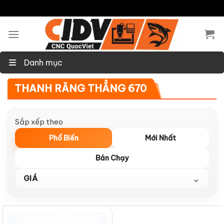
Skip
to
content
Danh mục
THANH RĂNG THẲNG 670
Sắp xếp theo
Phổ Biến
Mới Nhất
Bán Chạy
⌄
GIÁ