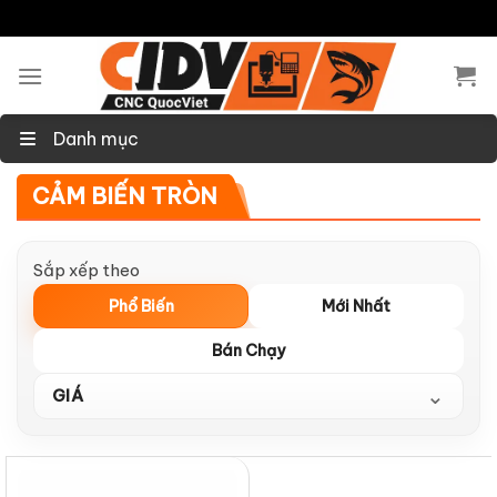
Skip
to
content
Danh mục
CẢM BIẾN TRÒN
Sắp xếp theo
Phổ Biến
Mới Nhất
Bán Chạy
⌄
GIÁ