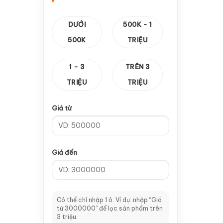
—
Cảm biến vuông
1
DƯỚI
500K - 1
—
Thanh răng & Hộp Số
14
500K
TRIỆU
—
Hộp số
10
1 - 3
TRÊN 3
—
Thanh răng
4
TRIỆU
TRIỆU
—
Card Điều Khiển
8
Giá từ
—
CA 100
2
—
Card V5
1
Giá đến
—
Card V8
2
—
Card V9
1
—
Tay cầm A11
2
Có thể chỉ nhập 1 ô. Ví dụ: nhập “Giá
từ 3000000” để lọc sản phẩm trên
—
Dao CNC & Đầu Kẹp
64
3 triệu.