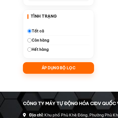
—
Dao Arden
10
TÌNH TRẠNG
—
Dao Tideway
10
—
Collet giữ dao
16
Tất cả
Còn hàng
—
Dao đục gỗ
18
Hết hàng
—
Dao ngành quảng cáo
10
—
Động Cơ & Driver
21
ÁP DỤNG BỘ LỌC
—
Động cơ bước 860
5
Động cơ Leadshine
—
4
2206
Động cơ Leadshine
—
1
CÔNG TY MÁY TỰ ĐỘNG HÓA CIDV QUỐC 
HBS 758
Động cơ Leadshine
Địa chỉ:
Khu phố Phù Khê Đông, Phường Phù Kh
—
4