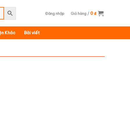
0
Đăng nhập
Giỏ hàng /
₫
iện Khác
Bài viết