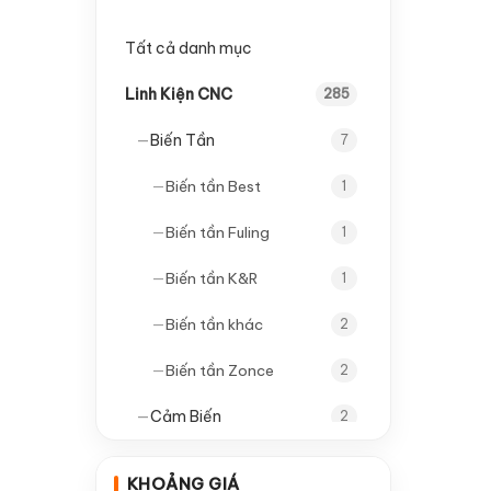
Tất cả danh mục
Linh Kiện CNC
285
—
Biến Tần
7
—
Biến tần Best
1
—
Biến tần Fuling
1
—
Biến tần K&R
1
—
Biến tần khác
2
—
Biến tần Zonce
2
—
Cảm Biến
2
—
Cảm biến tròn
1
KHOẢNG GIÁ