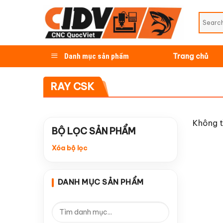
Skip
to
content
Danh mục sản phẩm
Trang chủ
RAY CSK
Không t
BỘ LỌC SẢN PHẨM
Xóa bộ lọc
DANH MỤC SẢN PHẨM