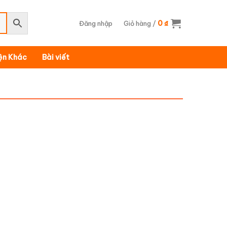
0
Đăng nhập
Giỏ hàng /
₫
iện Khác
Bài viết