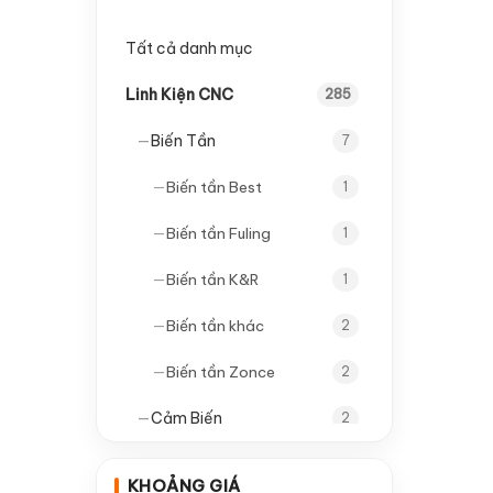
Tất cả danh mục
Linh Kiện CNC
285
—
Biến Tần
7
—
Biến tần Best
1
—
Biến tần Fuling
1
—
Biến tần K&R
1
—
Biến tần khác
2
—
Biến tần Zonce
2
—
Cảm Biến
2
—
Cảm biến tròn
1
KHOẢNG GIÁ