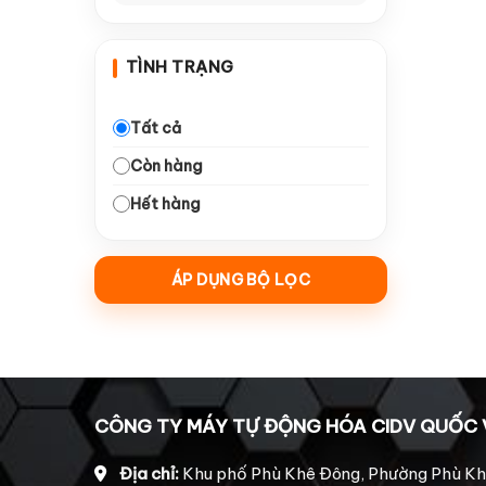
—
Dao Arden
10
TÌNH TRẠNG
—
Dao Tideway
10
—
Collet giữ dao
16
Tất cả
Còn hàng
—
Dao đục gỗ
18
Hết hàng
—
Dao ngành quảng cáo
10
—
Động Cơ & Driver
21
ÁP DỤNG BỘ LỌC
—
Động cơ bước 860
5
Động cơ Leadshine
—
4
2206
Động cơ Leadshine
—
1
CÔNG TY MÁY TỰ ĐỘNG HÓA CIDV QUỐC 
HBS 758
Động cơ Leadshine
Địa chỉ:
Khu phố Phù Khê Đông, Phường Phù Kh
—
4