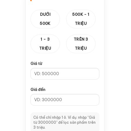
—
Cảm biến vuông
1
DƯỚI
500K - 1
—
Thanh răng & Hộp Số
14
500K
TRIỆU
—
Hộp số
10
1 - 3
TRÊN 3
—
Thanh răng
4
TRIỆU
TRIỆU
—
Card Điều Khiển
8
Giá từ
—
CA 100
2
—
Card V5
1
Giá đến
—
Card V8
2
—
Card V9
1
—
Tay cầm A11
2
Có thể chỉ nhập 1 ô. Ví dụ: nhập “Giá
từ 3000000” để lọc sản phẩm trên
—
Dao CNC & Đầu Kẹp
64
3 triệu.