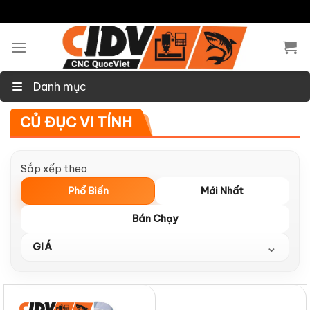
Skip
to
content
Danh mục
CỦ ĐỤC VI TÍNH
Sắp xếp theo
Phổ Biến
Mới Nhất
Bán Chạy
⌄
GIÁ