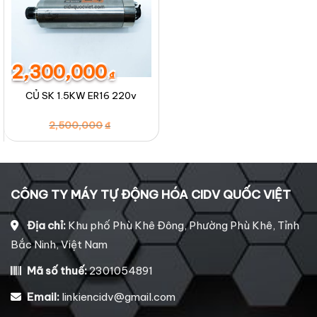
2,300,000
₫
CỦ SK 1.5KW ER16 220v
Giá
Giá
2,500,000
₫
gốc
hiện
là:
tại
2,500,000₫.
là:
2,300,000₫.
CÔNG TY MÁY TỰ ĐỘNG HÓA CIDV QUỐC VIỆT
Địa chỉ:
Khu phố Phù Khê Đông, Phường Phù Khê, Tỉnh
Bắc Ninh, Việt Nam
Mã số thuế:
2301054891
Email:
linkiencidv@gmail.com