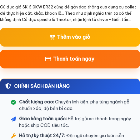
Củ đục gió SK 6.0KW ER32 dùng để gắn dao thông qua dụng cụ collet
để thực hiện cắt, khắc, khoan lỗ… Theo như định nghĩa trên ta có thể
khẳng định Củ đục spindle là 1 motor, nhận lệnh từ driver- Biến tần…
Thêm vào giỏ
Thanh toán ngay
CHÍNH SÁCH BÁN HÀNG
Chất lượng cao:
Chuyên linh kiện, phụ tùng ngành gỗ
chuẩn xác, độ bền bỉ cao.
Giao hàng toàn quốc:
Hỗ trợ gửi xe khách trong ngày
hoặc ship COD siêu tốc.
Hỗ trợ kỹ thuật 24/7:
Đội ngũ chuyên gia luôn sẵn