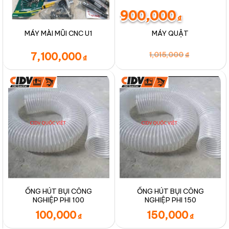
900,000
₫
MÁY MÀI MŨI CNC U1
MÁY QUẬT
Giá
Giá
7,100,000
1,015,000
₫
₫
gốc
hiện
là:
tại
1,015,000₫
là:
900,000₫.
ỐNG HÚT BỤI CÔNG
ỐNG HÚT BỤI CÔNG
NGHIỆP PHI 100
NGHIỆP PHI 150
100,000
150,000
₫
₫