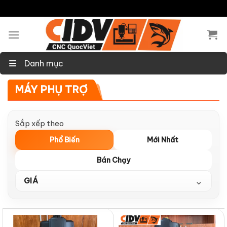
Skip
to
content
Danh mục
MÁY PHỤ TRỢ
Sắp xếp theo
Phổ Biến
Mới Nhất
Bán Chạy
⌄
GIÁ