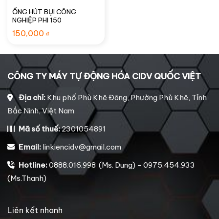
ỐNG HÚT BỤI CÔNG
NGHIỆP PHI 150
150,000
₫
CÔNG TY MÁY TỰ ĐỘNG HÓA CIDV QUỐC VIỆT
Địa chỉ:
Khu phố Phù Khê Đông, Phường Phù Khê, Tỉnh
Bắc Ninh, Việt Nam
Mã số thuế:
2301054891
Email:
linkiencidv@gmail.com
Hotline:
0888.016.998 (Ms. Dung) - 0975.454.933
(Ms.Thanh)
Liên kết nhanh