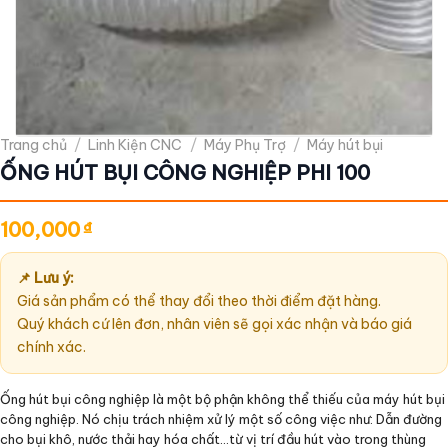
Trang chủ
/
Linh Kiện CNC
/
Máy Phụ Trợ
/
Máy hút bụi
ỐNG HÚT BỤI CÔNG NGHIỆP PHI 100
100,000
₫
📌 Lưu ý:
Giá sản phẩm có thể thay đổi theo thời điểm đặt hàng.
Quý khách cứ lên đơn, nhân viên sẽ gọi xác nhận và báo giá
chính xác.
Ống hút bụi công nghiệp là một bộ phận không thể thiếu của máy hút bụi
công nghiệp. Nó chịu trách nhiệm xử lý một số công việc như: Dẫn đường
cho bụi khô, nước thải hay hóa chất…từ vị trí đầu hút vào trong thùng