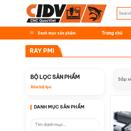
Skip
to
content
Danh mục sản phẩm
Trang chủ
RAY PMI
BỘ LỌC SẢN PHẨM
Sắp x
Xóa bộ lọc
DANH MỤC SẢN PHẨM