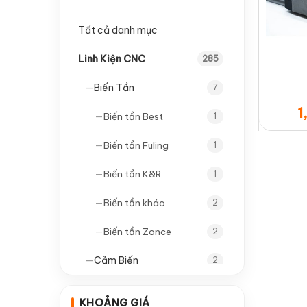
Tất cả danh mục
Linh Kiện CNC
285
—
Biến Tần
7
1
—
Biến tần Best
1
—
Biến tần Fuling
1
—
Biến tần K&R
1
—
Biến tần khác
2
—
Biến tần Zonce
2
—
Cảm Biến
2
—
Cảm biến tròn
1
KHOẢNG GIÁ