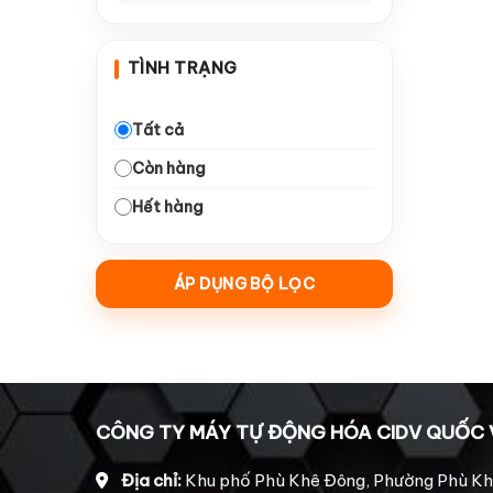
—
Dao Arden
10
TÌNH TRẠNG
—
Dao Tideway
10
—
Collet giữ dao
16
Tất cả
Còn hàng
—
Dao đục gỗ
18
Hết hàng
—
Dao ngành quảng cáo
10
—
Động Cơ & Driver
21
ÁP DỤNG BỘ LỌC
—
Động cơ bước 860
5
Động cơ Leadshine
—
4
2206
Động cơ Leadshine
—
1
CÔNG TY MÁY TỰ ĐỘNG HÓA CIDV QUỐC 
HBS 758
Động cơ Leadshine
Địa chỉ:
Khu phố Phù Khê Đông, Phường Phù Kh
—
4