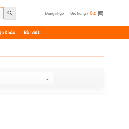
0
Đăng nhập
Giỏ hàng /
₫
iện Khác
Bài viết
⌄