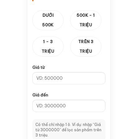
—
Cảm biến vuông
1
DƯỚI
500K - 1
—
Thanh răng & Hộp Số
14
500K
TRIỆU
—
Hộp số
10
1 - 3
TRÊN 3
—
Thanh răng
4
TRIỆU
TRIỆU
—
Card Điều Khiển
8
Giá từ
—
CA 100
2
—
Card V5
1
Giá đến
—
Card V8
2
—
Card V9
1
—
Tay cầm A11
2
Có thể chỉ nhập 1 ô. Ví dụ: nhập “Giá
từ 3000000” để lọc sản phẩm trên
—
Dao CNC & Đầu Kẹp
64
3 triệu.