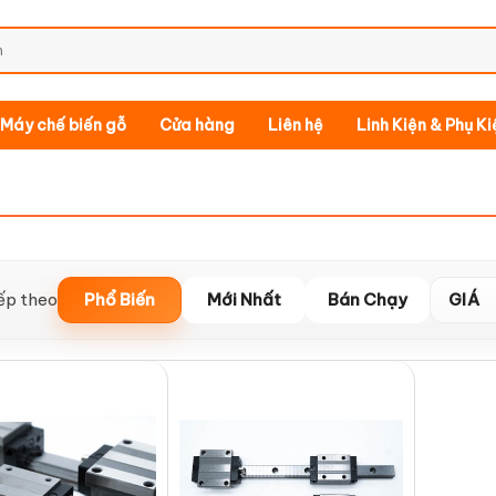
Máy chế biến gỗ
Cửa hàng
Liên hệ
Linh Kiện & Phụ K
ếp theo
Phổ Biến
Mới Nhất
Bán Chạy
GIÁ