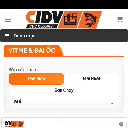
Skip
to
content
Danh mục
VITME & ĐAI ỐC
Sắp xếp theo
Phổ Biến
Mới Nhất
Bán Chạy
⌄
GIÁ