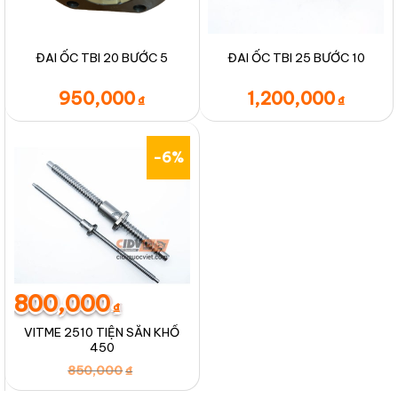
ĐAI ỐC TBI 20 BƯỚC 5
ĐAI ỐC TBI 25 BƯỚC 10
950,000
1,200,000
₫
₫
-6%
800,000
₫
VITME 2510 TIỆN SẴN KHỔ
450
Giá
Giá
850,000
₫
gốc
hiện
là:
tại