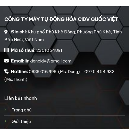
850,000₫.
là:
800,000₫.
CÔNG TY MÁY TỰ ĐỘNG HÓA CIDV QUỐC VIỆT
Địa chỉ:
Khu phố Phù Khê Đông, Phường Phù Khê, Tỉnh
Bắc Ninh, Việt Nam
Mã số thuế:
2301054891
Email:
linkiencidv@gmail.com
Hotline:
0888.016.998 (Ms. Dung) - 0975.454.933
(Ms.Thanh)
Liên kết nhanh
Trang chủ
Giới thiệu