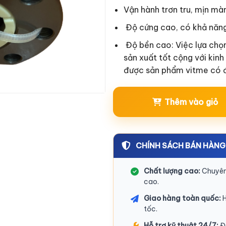
Vận hành trơn tru, mịn màn
Độ cứng cao, có khả năng 
Độ bền cao: Việc lựa chọn 
sản xuất tốt cộng với kin
được sản phẩm vitme có 
Thêm vào giỏ
CHÍNH SÁCH BÁN HÀNG
Chất lượng cao:
Chuyên 
cao.
Giao hàng toàn quốc:
H
tốc.
Hỗ trợ kỹ thuật 24/7:
Độ