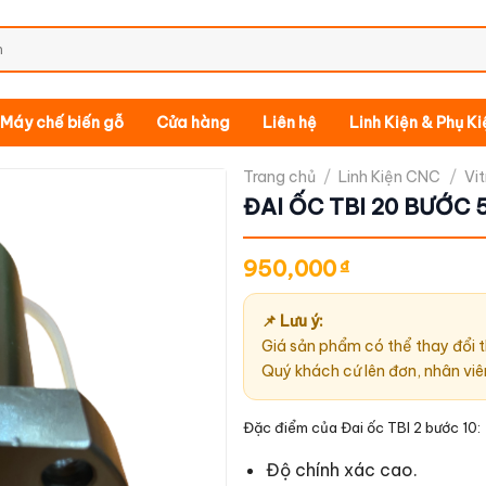
Máy chế biến gỗ
Cửa hàng
Liên hệ
Linh Kiện & Phụ K
Trang chủ
/
Linh Kiện CNC
/
Vi
ĐAI ỐC TBI 20 BƯỚC 
950,000
₫
📌 Lưu ý:
Giá sản phẩm có thể thay đổi t
Quý khách cứ lên đơn, nhân viê
Đặc điểm của Đai ốc TBI 2 bước 10:
Độ chính xác cao.