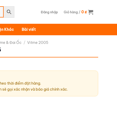
0
Đăng nhập
Giỏ hàng /
₫
iện Khác
Bài viết
tme & Đai Ốc
/
Vitme 2005
5
heo thời điểm đặt hàng.
n sẽ gọi xác nhận và báo giá chính xác.