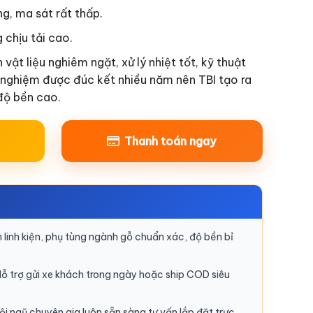
g, ma sát rất thấp.
chịu tải cao.
vật liệu nghiêm ngặt, xử lý nhiệt tốt, kỹ thuật
h nghiệm được đúc kết nhiều năm nên TBI tạo ra
độ bền cao.
Thanh toán ngay
linh kiện, phụ tùng ngành gỗ chuẩn xác, độ bền bỉ
ỗ trợ gửi xe khách trong ngày hoặc ship COD siêu
i ngũ chuyên gia luôn sẵn sàng tư vấn lắp đặt trực