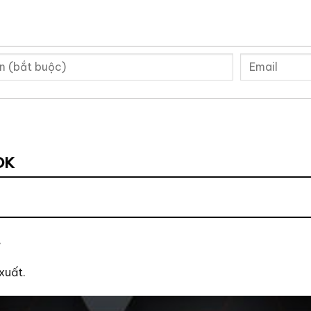
OK
.
xuất.