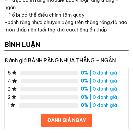
– 1 trục bánh răng module 1,25M loại răng thẳng –
ngắn
– 1 ổ bi có thể điều chỉnh tâm quay .
-bánh răng nhựa chuyển động trên thăng răng,độ hao
mòn thấp nên tuổi thọ khá cao.tiếng ồn thấp
BÌNH LUẬN
Đánh giá BÁNH RĂNG NHỰA THẲNG – NGẮN
0%
| 0 đánh giá
5
0%
| 0 đánh giá
4
0%
| 0 đánh giá
3
0%
| 0 đánh giá
2
0%
| 0 đánh giá
1
ĐÁNH GIÁ NGAY