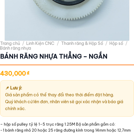
Trang chủ
/
Linh Kiện CNC
/
Thanh răng & Hộp Số
/
Hộp số
/
Bánh răng nhựa
BÁNH RĂNG NHỰA THẲNG – NGẮN
430,000
₫
📌 Lưu ý:
Giá sản phẩm có thể thay đổi theo thời điểm đặt hàng.
Quý khách cứ lên đơn, nhân viên sẽ gọi xác nhận và báo giá
chính xác.
– hộp số pulley tỷ lệ 1-5 trục răng 1.25M Bộ sản phẩm gồm có:
-1 bánh răng nhỏ 20 hoặc 25 răng đường kính trong 14mm hoặc 12,7mm