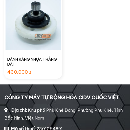
BÁNH RĂNG NHỰA THẲNG
DÀI
430,000
₫
CÔNG TY MÁY TỰ ĐỘNG HÓA CIDV QUỐC VIỆT
Địa chỉ:
Khu phố Phù Khê Đông, Phường Phù Khê, Tỉnh
Bắc Ninh, Việt Nam
Mã số thuế:
2301054891