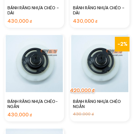
BÁNH RĂNG NHỰA CHÉO –
BÁNH RĂNG NHỰA CHÉO –
DÀI
DÀI
430,000
430,000
₫
₫
-2%
420,000
₫
BÁNH RĂNG NHỰA CHÉO-
BÁNH RĂNG NHỰA CHÉO
NGẮN
NGẮN
Giá
Giá
430,000
430,000
₫
₫
gốc
hiện
là:
tại
430,000₫.
là:
420,000₫.