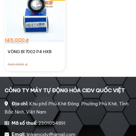
145,000
₫
VÒNG BI 7002 P4 HXB
Giá
Giá
160,000
₫
gốc
hiện
là:
tại
160,000₫.
là:
145,000₫.
CÔNG TY MÁY TỰ ĐỘNG HÓA CIDV QUỐC VIỆT
Địa chỉ:
Khu phố Phù Khê Đông, Phường Phù Khê, Tỉnh
Bắc Ninh, Việt Nam
Mã số thuế:
2301054891
Email:
linkiencidv@gmail.com