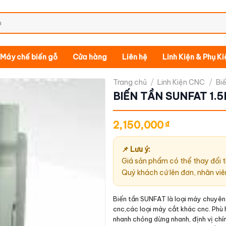
Máy chế biến gỗ
Cửa hàng
Liên hệ
Linh Kiện & Phụ K
Trang chủ
/
Linh Kiện CNC
/
Bi
BIẾN TẦN SUNFAT 1.5
2,150,000
₫
📌 Lưu ý:
Giá sản phẩm có thể thay đổi t
Quý khách cứ lên đơn, nhân viê
Biến tần SUNFAT là loại máy chuyê
cnc,các loại máy cắt khác cnc. Phù 
nhanh chóng dừng nhanh, định vị chí