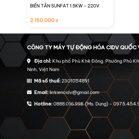
BIẾN TẦN SUNFAT 1.5KW – 220V
2,150,000
₫
CÔNG TY MÁY TỰ ĐỘNG HÓA CIDV QUỐC 
Địa chỉ:
Khu phố Phù Khê Đông, Phường Phù Kh
Ninh, Việt Nam
Mã số thuế:
2301054891
Email:
linkiencidv@gmail.com
Hotline:
0888.016.998 (Ms. Dung) - 0975.454.