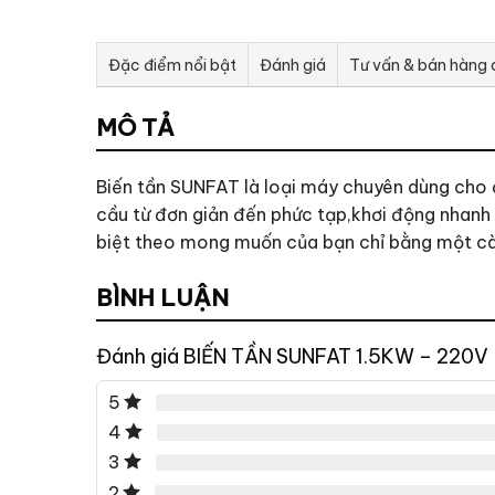
Đặc điểm nổi bật
Đánh giá
Tư vấn & bán hàng
MÔ TẢ
Biến tần SUNFAT là loại máy chuyên dùng cho 
cầu từ đơn giản đến phức tạp,khơi động nhanh
biệt theo mong muốn của bạn chỉ bằng một cà
BÌNH LUẬN
Đánh giá BIẾN TẦN SUNFAT 1.5KW – 220V
5
4
3
2