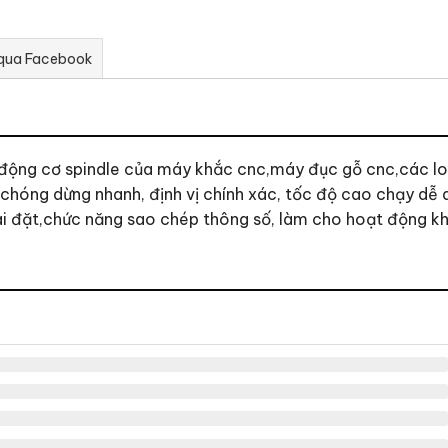
 qua Facebook
động cơ spindle của máy khắc cnc,máy đục gỗ cnc,các loạ
 chóng dừng nhanh, định vị chính xác, tốc độ cao chạy dễ
i đặt,chức năng sao chép thông số, làm cho hoạt động kh