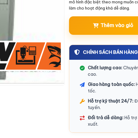
mô hình đặc biệt theo mong muốn củ
làm cho hoạt động khá dễ dàng.
Thêm vào giỏ
CHÍNH SÁCH BÁN HÀNG
Chất lượng cao:
Chuyên 
cao.
Giao hàng toàn quốc:
H
tốc.
Hỗ trợ kỹ thuật 24/7:
Độ
tuyến.
Đổi trả dễ dàng:
Hỗ trợ 
xuất.