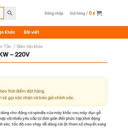
0
Đăng nhập
Giỏ hàng /
₫
iện Khác
Bài viết
ến Tần
/
Biến tần khác
KW – 220V
heo thời điểm đặt hàng.
n sẽ gọi xác nhận và báo giá chính xác.
n dùng cho động cơ spindle của máy khắc cnc,máy đục gỗ
hợp với nhiều yêu cầu từ đơn giản đến phức tạp,khơi động
nh xác, tốc độ cao chạy dễ dàng cài ặt tham số chuyển sang