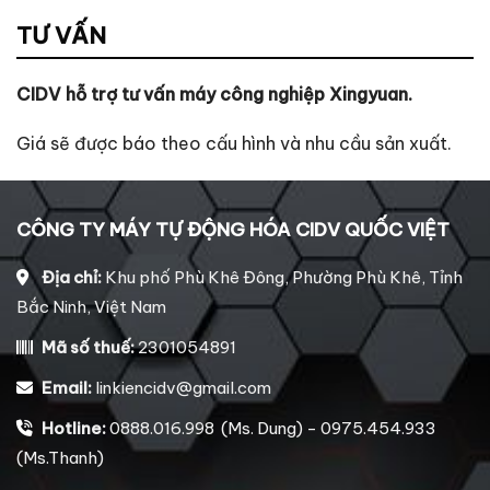
TƯ VẤN
CIDV hỗ trợ tư vấn máy công nghiệp Xingyuan.
Giá sẽ được báo theo cấu hình và nhu cầu sản xuất.
CÔNG TY MÁY TỰ ĐỘNG HÓA CIDV QUỐC VIỆT
Địa chỉ:
Khu phố Phù Khê Đông, Phường Phù Khê, Tỉnh
Bắc Ninh, Việt Nam
Mã số thuế:
2301054891
Email:
linkiencidv@gmail.com
Hotline:
0888.016.998 (Ms. Dung) - 0975.454.933
(Ms.Thanh)