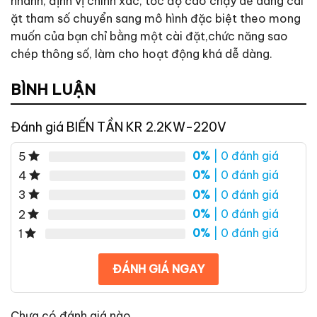
nhanh, định vị chính xác, tốc độ cao chạy dễ dàng cài
ặt tham số chuyển sang mô hình đặc biệt theo mong
muốn của bạn chỉ bằng một cài đặt,chức năng sao
chép thông số, làm cho hoạt động khá dễ dàng.
BÌNH LUẬN
Đánh giá BIẾN TẦN KR 2.2KW-220V
0%
| 0 đánh giá
5
0%
| 0 đánh giá
4
0%
| 0 đánh giá
3
0%
| 0 đánh giá
2
0%
| 0 đánh giá
1
ĐÁNH GIÁ NGAY
Chưa có đánh giá nào.