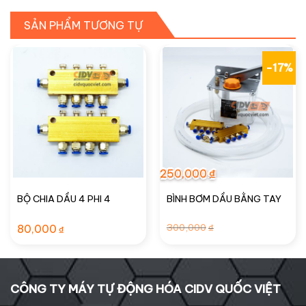
SẢN PHẨM TƯƠNG TỰ
-17%
250,000
₫
BỘ CHIA DẦU 4 PHI 4
BÌNH BƠM DẦU BẰNG TAY
Giá
Giá
300,000
80,000
₫
₫
gốc
hiện
là:
tại
300,000₫.
là:
250,000₫.
CÔNG TY MÁY TỰ ĐỘNG HÓA CIDV QUỐC VIỆT