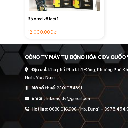
Bộ card v8 loại 1
12,000,000
₫
CÔNG TY MÁY TỰ ĐỘNG HÓA CIDV QUỐC 
Địa chỉ:
Khu phố Phù Khê Đông, Phường Phù Kh
Ninh, Việt Nam
Mã số thuế:
2301054891
Email:
linkiencidv@gmail.com
Hotline:
0888.016.998 (Ms. Dung) - 0975.454.