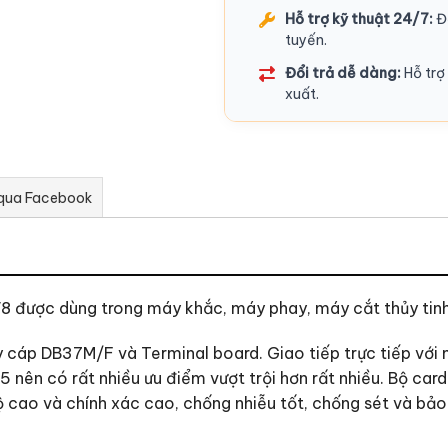
Hỗ trợ kỹ thuật 24/7:
Độ
tuyến.
Đổi trả dễ dàng:
Hỗ trợ 
xuất.
 qua Facebook
 V8 được dùng trong máy khắc, máy phay, máy cắt thủy tin
áp DB37M/F và Terminal board. Giao tiếp trực tiếp với m
 nên có rất nhiều ưu điểm vượt trội hơn rất nhiều. Bộ ca
độ cao và chính xác cao, chống nhiễu tốt, chống sét và bả