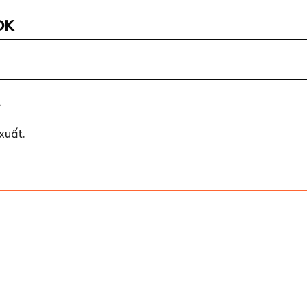
OK
.
xuất.