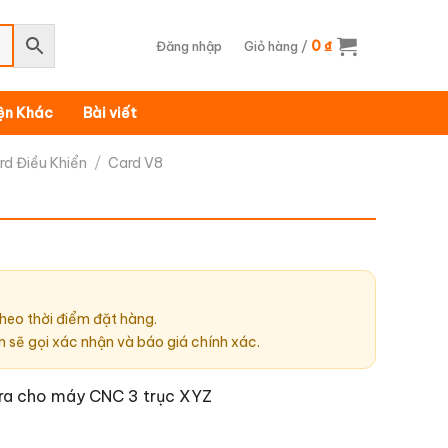
0
Đăng nhập
Giỏ hàng /
₫
iện Khác
Bài viết
rd Điều Khiển
/
Card V8
heo thời điểm đặt hàng.
n sẽ gọi xác nhận và báo giá chính xác.
u ra cho máy CNC 3 trục XYZ