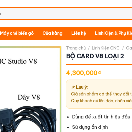
Máy chế biến gỗ
Cửa hàng
Liên hệ
Linh Kiện & Phụ K
Trang chủ
/
Linh Kiện CNC
/
Ca
BỘ CARD V8 LOẠI 2
4,300,000
₫
📌 Lưu ý:
Giá sản phẩm có thể thay đổi t
Quý khách cứ lên đơn, nhân viê
Dùng để xuất tín hiệu đầ
Sử dụng ổn định