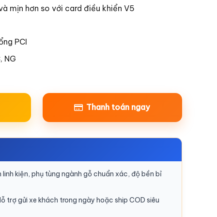
à mịn hơn so với card điều khiển V5
cổng PCI
, NG
Thanh toán ngay
linh kiện, phụ tùng ngành gỗ chuẩn xác, độ bền bỉ
ỗ trợ gửi xe khách trong ngày hoặc ship COD siêu