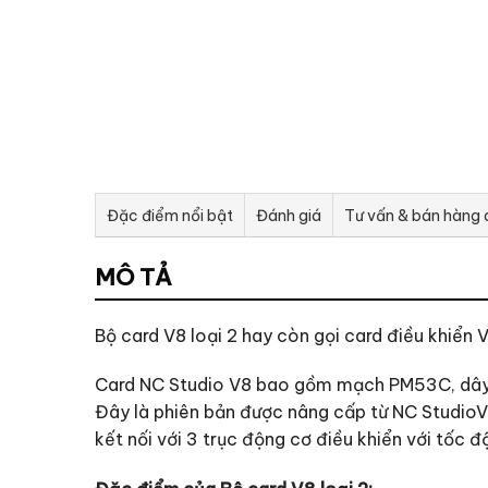
Đặc điểm nổi bật
Đánh giá
Tư vấn & bán hàng
MÔ TẢ
Bộ card V8 loại 2 hay còn gọi card điều khiển
Card NC Studio V8 bao gồm mạch PM53C, dây c
Đây là phiên bản được nâng cấp từ NC StudioV5
kết nối với 3 trục động cơ điều khiển với tốc 