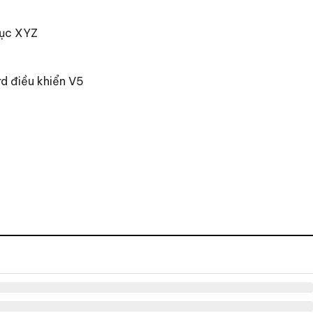
rục XYZ
d điều khiển V5