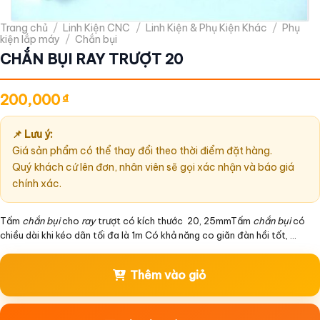
Trang chủ
/
Linh Kiện CNC
/
Linh Kiện & Phụ Kiện Khác
/
Phụ
kiện lắp máy
/
Chắn bụi
CHẮN BỤI RAY TRƯỢT 20
200,000
₫
📌 Lưu ý:
Giá sản phẩm có thể thay đổi theo thời điểm đặt hàng.
Quý khách cứ lên đơn, nhân viên sẽ gọi xác nhận và báo giá
chính xác.
Tấm
chắn bụi
cho
ray
trượt có kích thước 20, 25mmTấm
chắn bụi
có
chiều dài khi kéo dãn tối đa là 1m Có khả năng co giãn đàn hồi tốt, …
Thêm vào giỏ