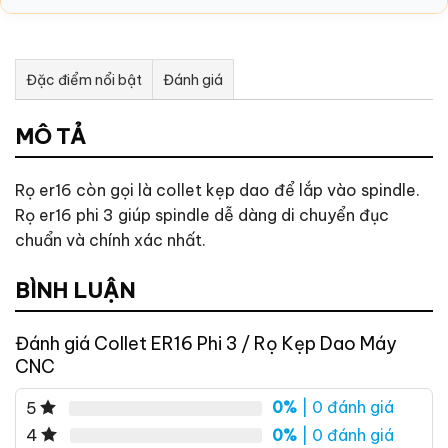
Đặc điểm nổi bật
Đánh giá
Tư vấn & bán hàng qua Facebook
MÔ TẢ
Rọ er16 còn gọi là collet kẹp dao để lắp vào spindle.
Rọ er16 phi 3 giúp spindle dễ dàng di chuyển đục
chuẩn và chính xác nhất.
BÌNH LUẬN
Đánh giá Collet ER16 Phi 3 / Rọ Kẹp Dao Máy
CNC
0%
| 0 đánh giá
5
0%
| 0 đánh giá
4