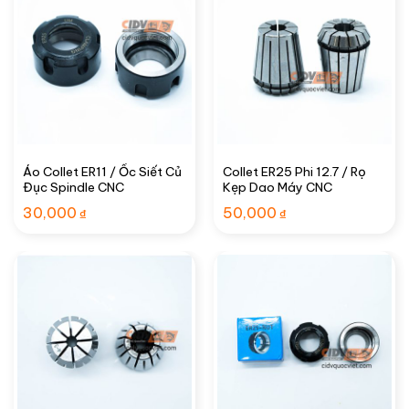
Áo Collet ER11 / Ốc Siết Củ
Collet ER25 Phi 12.7 / Rọ
Đục Spindle CNC
Kẹp Dao Máy CNC
30,000
50,000
₫
₫