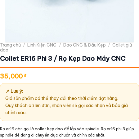
Trang chủ
/
Linh Kiện CNC
/
Dao CNC & Đầu Kẹp
/
Collet giữ
dao
Collet ER16 Phi 3 / Rọ Kẹp Dao Máy CNC
35,000
₫
📌 Lưu ý:
Giá sản phẩm có thể thay đổi theo thời điểm đặt hàng.
Quý khách cứ lên đơn, nhân viên sẽ gọi xác nhận và báo giá
chính xác.
Rọ er16 còn gọi là collet kẹp dao để lắp vào spindle. Rọ er16 phi 3 giúp
spindle dễ dàng di chuyển đục chuẩn và chính xác nhất.