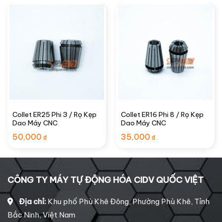
Collet ER25 Phi 3 / Rọ Kẹp
Collet ER16 Phi 8 / Rọ Kẹp
Dao Máy CNC
Dao Máy CNC
50,000
35,000
₫
₫
CÔNG TY MÁY TỰ ĐỘNG HÓA CIDV QUỐC VIỆT
Địa chỉ:
Khu phố Phù Khê Đông, Phường Phù Khê, Tỉnh
Bắc Ninh, Việt Nam