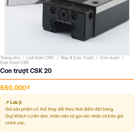
Trang chủ
/
Linh Kiện CNC
/
Ray & Con Trượt
/
Con trượt
/
Con trượt CSK
Con trượt CSK 20
550,000
₫
📌 Lưu ý:
Giá sản phẩm có thể thay đổi theo thời điểm đặt hàng.
Quý khách cứ lên đơn, nhân viên sẽ gọi xác nhận và báo giá
chính xác.