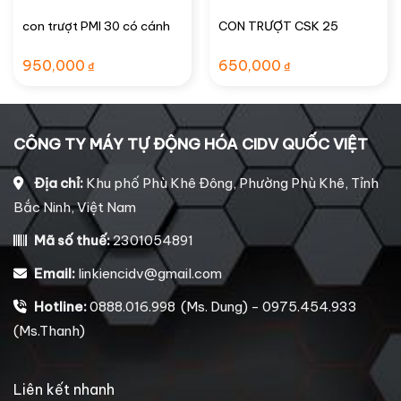
con trượt PMI 30 có cánh
CON TRƯỢT CSK 25
950,000
650,000
₫
₫
CÔNG TY MÁY TỰ ĐỘNG HÓA CIDV QUỐC VIỆT
Địa chỉ:
Khu phố Phù Khê Đông, Phường Phù Khê, Tỉnh
Bắc Ninh, Việt Nam
Mã số thuế:
2301054891
Email:
linkiencidv@gmail.com
Hotline:
0888.016.998 (Ms. Dung) - 0975.454.933
(Ms.Thanh)
Liên kết nhanh