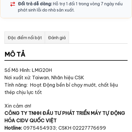
Đổi trả dễ dàng:
Hỗ trợ 1 đổi 1 trong vòng 7 ngày nếu
phát sinh lỗi do nhà sản xuất.
Đặc điểm nổi bật
Đánh giá
Tư vấn & bán hàng qua Facebook
MÔ TẢ
Số Mô Hình: LMG20H
Nơi xuất xứ: Taiwan, Nhãn hiệu CSK
Tính năng: Hoạt Động bền bỉ chạy mướt, chất liệu
thép chịu lực tốt
Xin cảm ơn!
CÔNG TY TNHH ĐẦU TƯ PHÁT TRIỂN MÁY TỰ ĐỘNG
HÓA CIDV QUỐC VIỆT
Hotline:
0975454933; CSKH 02227776699