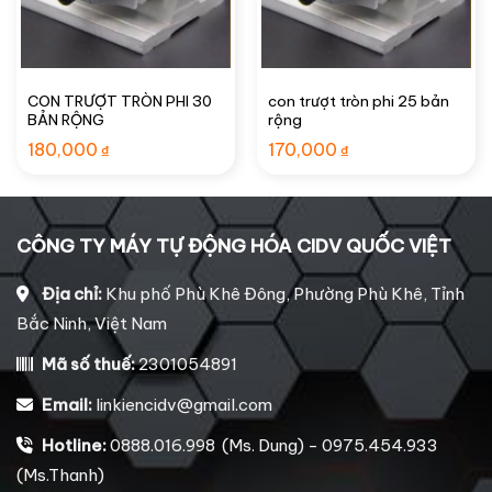
CON TRƯỢT TRÒN PHI 30
con trượt tròn phi 25 bản
BẢN RỘNG
rộng
180,000
170,000
₫
₫
CÔNG TY MÁY TỰ ĐỘNG HÓA CIDV QUỐC VIỆT
Địa chỉ:
Khu phố Phù Khê Đông, Phường Phù Khê, Tỉnh
Bắc Ninh, Việt Nam
Mã số thuế:
2301054891
Email:
linkiencidv@gmail.com
Hotline:
0888.016.998 (Ms. Dung) - 0975.454.933
(Ms.Thanh)