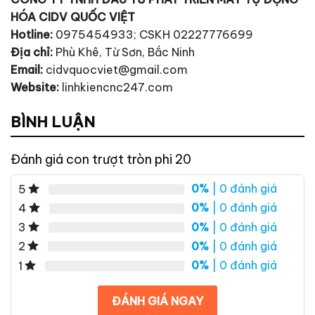
HÓA CIDV QUỐC VIỆT
Hotline:
0975454933; CSKH 02227776699
Địa chỉ:
Phù Khê, Từ Sơn, Bắc Ninh
Email:
cidvquocviet@gmail.com
Website:
linhkiencnc247.com
BÌNH LUẬN
Đánh giá con trượt tròn phi 20
0%
| 0 đánh giá
5
0%
| 0 đánh giá
4
0%
| 0 đánh giá
3
0%
| 0 đánh giá
2
0%
| 0 đánh giá
1
ĐÁNH GIÁ NGAY