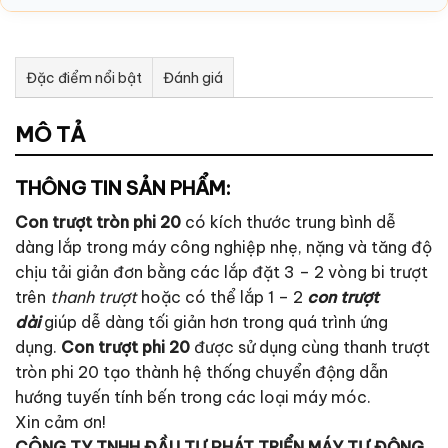
Đặc điểm nổi bật
Đánh giá
Tư vấn & bán hàng qua Facebook
MÔ TẢ
THÔNG TIN SẢN PHẨM:
Con trượt tròn phi 20
có kích thước trung bình dễ
dàng lắp trong máy công nghiệp nhẹ, nặng và tăng độ
chịu tải giản đơn bằng các lắp đặt 3 – 2 vòng bi trượt
trên
thanh trượt
hoặc có thể lắp 1 – 2
con trượt
dài
giúp dễ dàng tối giản hơn trong quá trình ứng
dụng.
Con trượt phi 20
được sử dụng cùng thanh trượt
tròn phi 20 tạo thành hệ thống chuyển động dẫn
hướng tuyến tính bến trong các loại máy móc.
Xin cảm ơn!
CÔNG TY TNHH ĐẦU TƯ PHÁT TRIỂN MÁY TỰ ĐỘNG