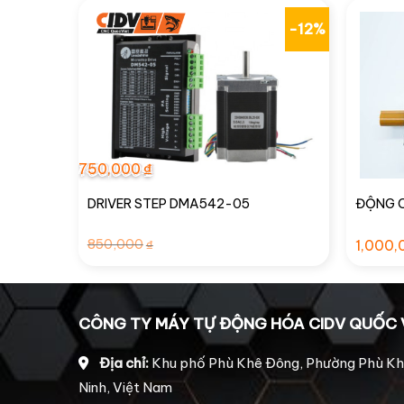
-12%
750,000
₫
DRIVER STEP DMA542-05
ĐỘNG C
Giá
Giá
850,000
1,000,
₫
gốc
hiện
là:
tại
850,000₫.
là:
750,000₫.
CÔNG TY MÁY TỰ ĐỘNG HÓA CIDV QUỐC 
Địa chỉ:
Khu phố Phù Khê Đông, Phường Phù Kh
Ninh, Việt Nam