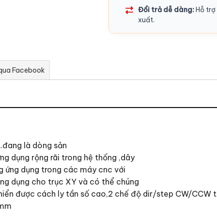
Đổi trả dễ dàng:
Hỗ trợ 
xuất.
 qua Facebook
.đang là dòng sản
g dụng rộng rãi trong hệ thống ,dây
g ứng dụng trong các máy cnc với
ng dụng cho trục XY và có thể chúng
khiển được cách ly tần số cao,2 chế độ dir/step CW/CCW t
4mm