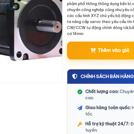
phảm phổ thông,thông dụng bền bỉ,c
chuyền công nghiệp cũng như yêu c
các cấu hình XYZ chủ yếu bộ động c
ta nâng cấp servo theo yêu cầu.tín 
CW/CCW tự động chỉnh dòng tải,bảo
cơ 14mm
Thêm vào giỏ
CHÍNH SÁCH BÁN HÀNG
Chất lượng cao:
Chuyên 
cao.
Giao hàng toàn quốc:
H
tốc.
Hỗ trợ kỹ thuật 24/7:
Độ
tuyến.