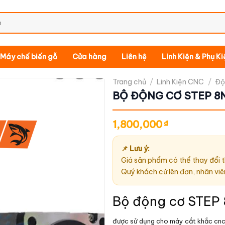
Máy chế biến gỗ
Cửa hàng
Liên hệ
Linh Kiện & Phụ K
Trang chủ
/
Linh Kiện CNC
/
Độ
BỘ ĐỘNG CƠ STEP 8
1,800,000
₫
📌 Lưu ý:
Giá sản phẩm có thể thay đổi t
Quý khách cứ lên đơn, nhân viê
Bộ động cơ STEP
được sử dụng cho máy cắt khắc cnc