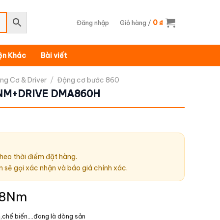
0
Đăng nhập
Giỏ hàng /
₫
iện Khác
Bài viết
ng Cơ & Driver
/
Động cơ bước 860
NM+DRIVE DMA860H
heo thời điểm đặt hàng.
n sẽ gọi xác nhận và báo giá chính xác.
 8Nm
,chế biến….đang là dòng sản