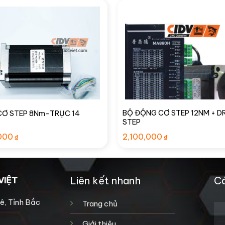
BỘ ĐỘNG CƠ STEP 12NM + DR
Ơ STEP 8Nm-TRỤC 14
STEP
000
2,100,000
₫
₫
Liên kết nhanh
Cá
VIỆT
ê, Tỉnh Bắc
Trang chủ
Giới thiệu