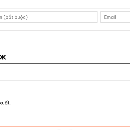
OK
.
xuất.