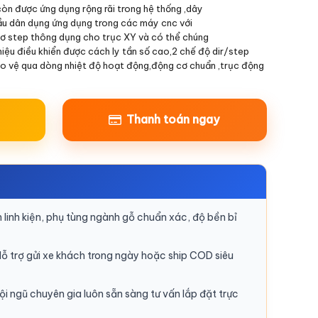
òn được ứng dụng rộng rãi trong hệ thống ,dây
ầu dân dụng ứng dụng trong các máy cnc với
ơ step thông dụng cho trục XY và có thể chúng
hiệu điều khiển được cách ly tần số cao,2 chế độ dir/step
 vệ qua dòng nhiệt độ hoạt động,động cơ chuẩn ,trục động
Thanh toán ngay
linh kiện, phụ tùng ngành gỗ chuẩn xác, độ bền bỉ
ỗ trợ gửi xe khách trong ngày hoặc ship COD siêu
i ngũ chuyên gia luôn sẵn sàng tư vấn lắp đặt trực