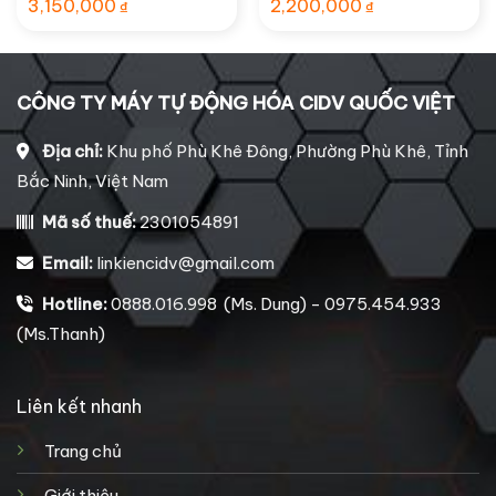
3,150,000
2,200,000
₫
₫
CÔNG TY MÁY TỰ ĐỘNG HÓA CIDV QUỐC VIỆT
Địa chỉ:
Khu phố Phù Khê Đông, Phường Phù Khê, Tỉnh
Bắc Ninh, Việt Nam
Mã số thuế:
2301054891
Email:
linkiencidv@gmail.com
Hotline:
0888.016.998 (Ms. Dung) - 0975.454.933
(Ms.Thanh)
Liên kết nhanh
Trang chủ
Giới thiệu