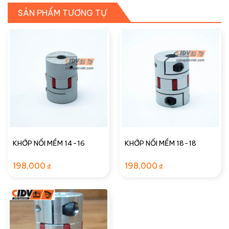
SẢN PHẨM TƯƠNG TỰ
KHỚP NỐI MỀM 14-16
KHỚP NỐI MỀM 18-18
198,000
198,000
₫
₫