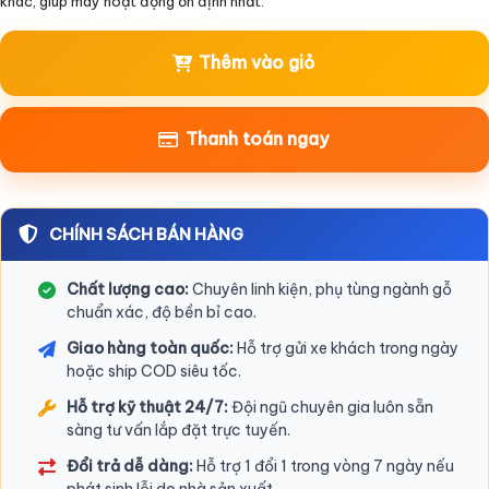
khác, giúp máy hoạt động ổn định nhất.
Thêm vào giỏ
Thanh toán ngay
CHÍNH SÁCH BÁN HÀNG
Chất lượng cao:
Chuyên linh kiện, phụ tùng ngành gỗ
chuẩn xác, độ bền bỉ cao.
Giao hàng toàn quốc:
Hỗ trợ gửi xe khách trong ngày
hoặc ship COD siêu tốc.
Hỗ trợ kỹ thuật 24/7:
Đội ngũ chuyên gia luôn sẵn
sàng tư vấn lắp đặt trực tuyến.
Đổi trả dễ dàng:
Hỗ trợ 1 đổi 1 trong vòng 7 ngày nếu
phát sinh lỗi do nhà sản xuất.