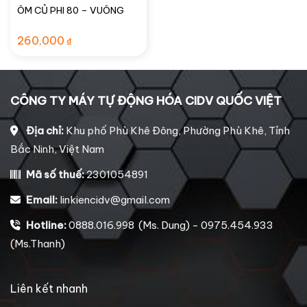
ÔM CỦ PHI 80 – VUÔNG
260,000
₫
CÔNG TY MÁY TỰ ĐỘNG HÓA CIDV QUỐC VIỆT
Địa chỉ:
Khu phố Phù Khê Đông, Phường Phù Khê, Tỉnh
Bắc Ninh, Việt Nam
Mã số thuế:
2301054891
Email:
linkiencidv@gmail.com
Hotline:
0888.016.998 (Ms. Dung) - 0975.454.933
(Ms.Thanh)
Liên kết nhanh