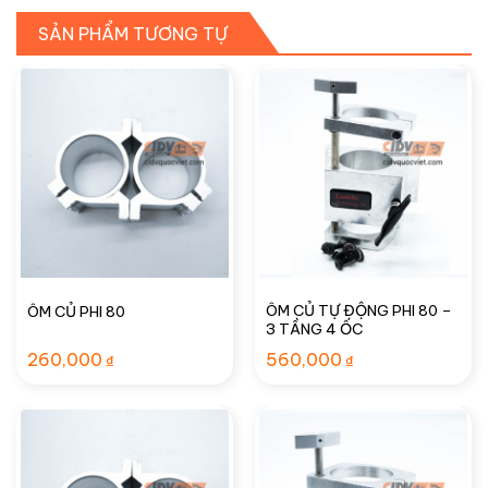
SẢN PHẨM TƯƠNG TỰ
ÔM CỦ TỰ ĐỘNG PHI 80 –
ÔM CỦ PHI 80
3 TẦNG 4 ỐC
260,000
560,000
₫
₫