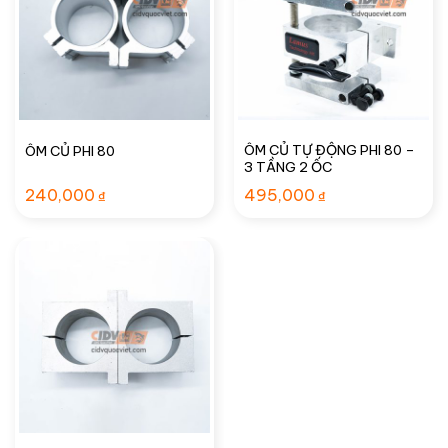
ÔM CỦ TỰ ĐỘNG PHI 80 –
ÔM CỦ PHI 80
3 TẦNG 2 ỐC
240,000
495,000
₫
₫