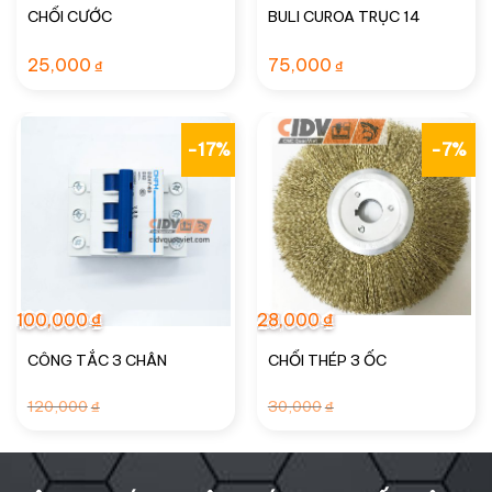
CHỔI CƯỚC
BULI CUROA TRỤC 14
25,000
75,000
₫
₫
-17%
-7%
100,000
₫
28,000
₫
CÔNG TẮC 3 CHÂN
CHỔI THÉP 3 ỐC
Giá
Giá
Giá
Giá
120,000
30,000
₫
₫
gốc
hiện
gốc
hiện
là:
tại
là:
tại
120,000₫.
là:
30,000₫.
là:
100,000₫.
28,000₫.