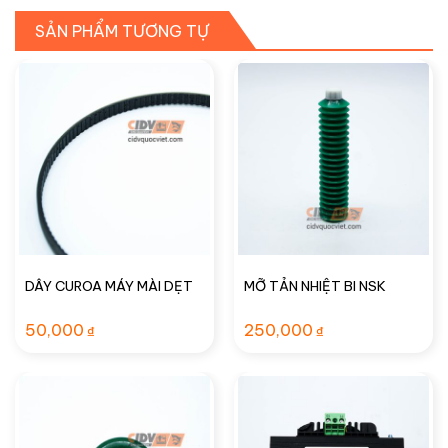
SẢN PHẨM TƯƠNG TỰ
DÂY CUROA MÁY MÀI DẸT
MỠ TẢN NHIỆT BI NSK
50,000
250,000
₫
₫