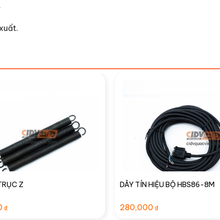
.
xuất.
TRỤC Z
DÂY TÍN HIỆU BỘ HBS86-8M
0
280,000
₫
₫