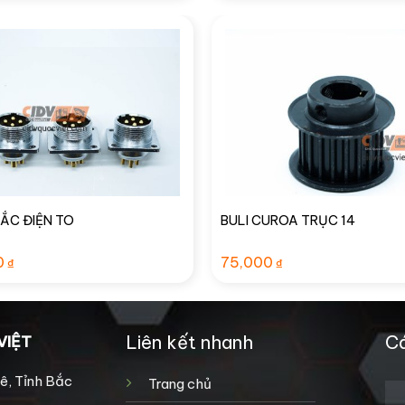
ẮC ĐIỆN TO
BULI CUROA TRỤC 14
0
75,000
₫
₫
Liên kết nhanh
Cá
VIỆT
ê, Tỉnh Bắc
Trang chủ