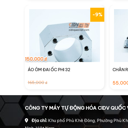
-9%
150,000
₫
ÁO ÔM ĐAI ỐC PHI 32
CHÂN R
Giá
Giá
165,000
55,00
₫
gốc
hiện
là:
tại
165,000₫.
là:
150,000₫.
CÔNG TY MÁY TỰ ĐỘNG HÓA CIDV QUỐC 
Địa chỉ:
Khu phố Phù Khê Đông, Phường Phù Kh