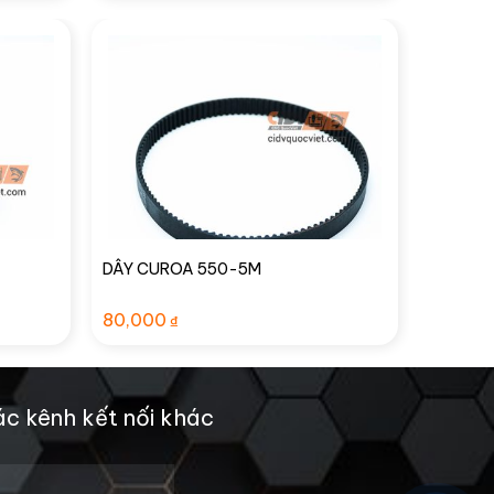
là:
tại
165,000₫.
là:
150,000₫.
DÂY CUROA 550-5M
80,000
₫
c kênh kết nối khác