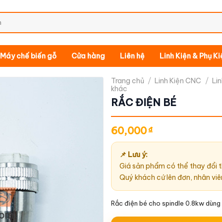
Máy chế biến gỗ
Cửa hàng
Liên hệ
Linh Kiện & Phụ K
Trang chủ
/
Linh Kiện CNC
/
Li
khác
RẮC ĐIỆN BÉ
60,000
₫
📌 Lưu ý:
Giá sản phẩm có thể thay đổi t
Quý khách cứ lên đơn, nhân viê
Rắc điện bé cho spindle 0.8kw dùng 