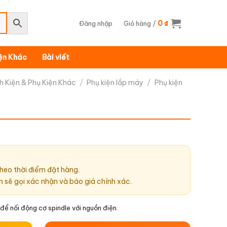
0
Đăng nhập
Giỏ hàng /
₫
iện Khác
Bài viết
nh Kiện & Phụ Kiện Khác
/
Phụ kiện lắp máy
/
Phụ kiện
heo thời điểm đặt hàng.
n sẽ gọi xác nhận và báo giá chính xác.
để nối động cơ spindle với nguồn điện.