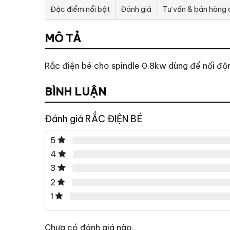
Đặc điểm nổi bật
Đánh giá
Tư vấn & bán hàng
MÔ TẢ
Rắc điện bé cho spindle 0.8kw dùng để nối độn
BÌNH LUẬN
Đánh giá RẮC ĐIỆN BÉ
5
4
3
2
1
Chưa có đánh giá nào.