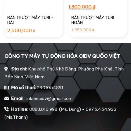
1,800,000
₫
BÀN TRƯỢT MÁY TUBI –
BÀN TRƯỢT MÁY TUBI
DÀI
NGẮN
Giá
Giá
1,950,000
2,500,000
₫
₫
gốc
hiện
là:
tại
1,950,000₫.
là:
1,800,000₫.
CÔNG TY MÁY TỰ ĐỘNG HÓA CIDV QUỐC VIỆT
Địa chỉ:
Khu phố Phù Khê Đông, Phường Phù Khê, Tỉnh
Bắc Ninh, Việt Nam
Mã số thuế:
2301054891
Email:
linkiencidv@gmail.com
Hotline:
0888.016.998 (Ms. Dung) - 0975.454.933
(Ms.Thanh)