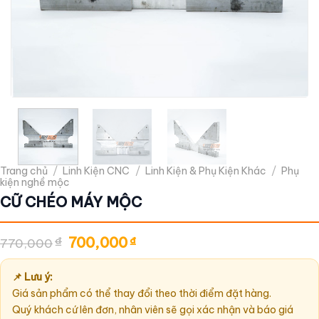
Trang chủ
/
Linh Kiện CNC
/
Linh Kiện & Phụ Kiện Khác
/
Phụ
kiện nghề mộc
CỮ CHÉO MÁY MỘC
Giá
Giá
₫
700,000
₫
770,000
gốc
hiện
là:
tại
770,000₫.
là:
📌 Lưu ý:
700,000₫.
Giá sản phẩm có thể thay đổi theo thời điểm đặt hàng.
Quý khách cứ lên đơn, nhân viên sẽ gọi xác nhận và báo giá