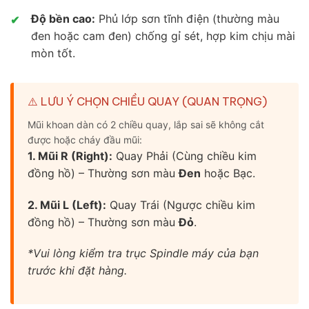
Độ bền cao:
Phủ lớp sơn tĩnh điện (thường màu
✔
đen hoặc cam đen) chống gỉ sét, hợp kim chịu mài
mòn tốt.
⚠️ LƯU Ý CHỌN CHIỀU QUAY (QUAN TRỌNG)
Mũi khoan dàn có 2 chiều quay, lắp sai sẽ không cắt
được hoặc cháy đầu mũi:
1. Mũi R (Right):
Quay Phải (Cùng chiều kim
đồng hồ) – Thường sơn màu
Đen
hoặc Bạc.
2. Mũi L (Left):
Quay Trái (Ngược chiều kim
đồng hồ) – Thường sơn màu
Đỏ
.
*Vui lòng kiểm tra trục Spindle máy của bạn
trước khi đặt hàng.