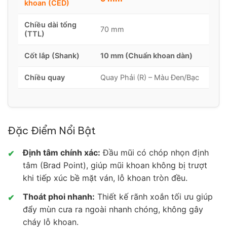
khoan (CED)
Chiều dài tổng
70 mm
(TTL)
Cốt lắp (Shank)
10 mm (Chuẩn khoan dàn)
Chiều quay
Quay Phải (R) – Màu Đen/Bạc
Đặc Điểm Nổi Bật
Định tâm chính xác:
Đầu mũi có chóp nhọn định
✔
tâm (Brad Point), giúp mũi khoan không bị trượt
khi tiếp xúc bề mặt ván, lỗ khoan tròn đều.
Thoát phoi nhanh:
Thiết kế rãnh xoắn tối ưu giúp
✔
đẩy mùn cưa ra ngoài nhanh chóng, không gây
cháy lỗ khoan.