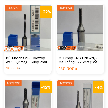
124,950₫.
là:
100,000₫.
-22%
70,000
₫
Mũi Khoan CNC Tideway
Mũi Phay CNC Tideway 3
3x70R (2 Me) – Quay Phải
Me Thẳng 6x26mm (Cốt
1/2″)
Giá
Giá
90,000
₫
160,000
₫
gốc
hiện
là:
tại
90,000₫.
là:
70,000₫.
-12%
-4%