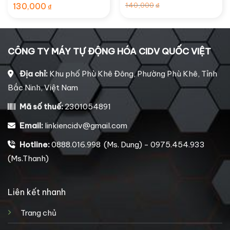
1/2″)
R)
Giá
Giá
140,000
130,000
₫
₫
gốc
hiện
là:
tại
140,000₫.
là:
130,000₫.
CÔNG TY MÁY TỰ ĐỘNG HÓA CIDV QUỐC VIỆT
Địa chỉ:
Khu phố Phù Khê Đông, Phường Phù Khê, Tỉnh
Bắc Ninh, Việt Nam
Mã số thuế:
2301054891
Email:
linkiencidv@gmail.com
Hotline:
0888.016.998 (Ms. Dung) - 0975.454.933
(Ms.Thanh)
Liên kết nhanh
Trang chủ