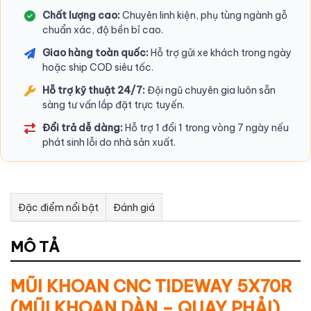
Chất lượng cao:
Chuyên linh kiện, phụ tùng ngành gỗ
chuẩn xác, độ bền bỉ cao.
Giao hàng toàn quốc:
Hỗ trợ gửi xe khách trong ngày
hoặc ship COD siêu tốc.
Hỗ trợ kỹ thuật 24/7:
Đội ngũ chuyên gia luôn sẵn
sàng tư vấn lắp đặt trực tuyến.
Đổi trả dễ dàng:
Hỗ trợ 1 đổi 1 trong vòng 7 ngày nếu
phát sinh lỗi do nhà sản xuất.
Đặc điểm nổi bật
Đánh giá
Tư vấn & bán hàng qua Facebook
MÔ TẢ
MŨI KHOAN CNC TIDEWAY 5X70R
(MŨI KHOAN DÀN – QUAY PHẢI)