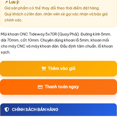
📌 Lưu ý:
Giá sản phẩm có thể thay đổi theo thời điểm đặt hàng.
Quý khách cứ lên đơn, nhân viên sẽ gọi xác nhận và báo giá
chính xác.
Mũi khoan CNC Tideway 5x70R (Quay Phải). Đường kính 5mm, 
dài 70mm, cốt 10mm. Chuyên dùng khoan lỗ 5mm, khoan mồi 
cho máy CNC và máy khoan dàn. Đầu định tâm chuẩn, lỗ khoan 
Thêm vào giỏ
Thanh toán ngay
CHÍNH SÁCH BÁN HÀNG