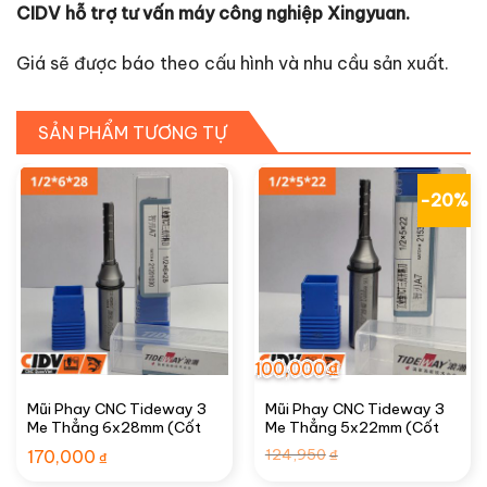
CIDV hỗ trợ tư vấn máy công nghiệp Xingyuan.
Giá sẽ được báo theo cấu hình và nhu cầu sản xuất.
SẢN PHẨM TƯƠNG TỰ
-20%
100,000
₫
Mũi Phay CNC Tideway 3
Mũi Phay CNC Tideway 3
Me Thẳng 6x28mm (Cốt
Me Thẳng 5x22mm (Cốt
1/2″)
1/2″)
Giá
Giá
124,950
170,000
₫
₫
gốc
hiện
là:
tại