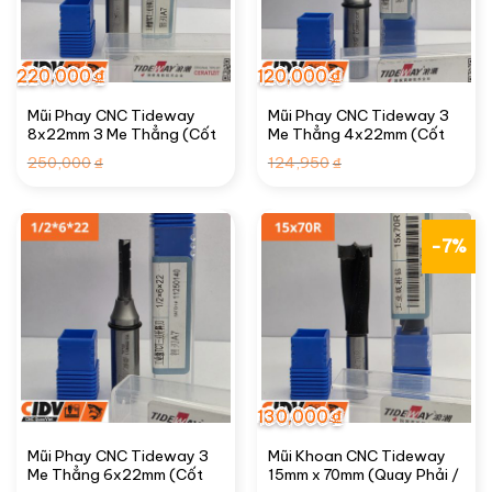
220,000
₫
120,000
₫
Mũi Phay CNC Tideway
Mũi Phay CNC Tideway 3
8x22mm 3 Me Thẳng (Cốt
Me Thẳng 4x22mm (Cốt
1/2″)
1/2″)
Giá
Giá
Giá
Giá
250,000
124,950
₫
₫
gốc
hiện
gốc
hiện
là:
tại
là:
tại
250,000₫.
là:
124,950₫.
là:
220,000₫.
120,000₫.
-7%
130,000
₫
Mũi Phay CNC Tideway 3
Mũi Khoan CNC Tideway
Me Thẳng 6x22mm (Cốt
15mm x 70mm (Quay Phải /