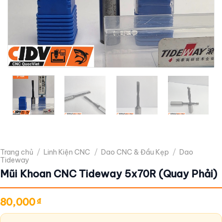
Trang chủ
/
Linh Kiện CNC
/
Dao CNC & Đầu Kẹp
/
Dao
Tideway
Mũi Khoan CNC Tideway 5x70R (Quay Phải)
80,000
₫