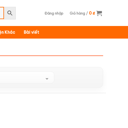
0
Đăng nhập
Giỏ hàng /
₫
iện Khác
Bài viết
⌄