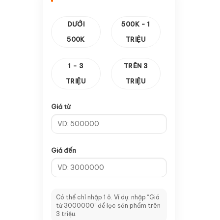
—
Cảm biến vuông
1
DƯỚI
500K - 1
—
Thanh răng & Hộp Số
14
500K
TRIỆU
—
Hộp số
10
1 - 3
TRÊN 3
—
Thanh răng
4
TRIỆU
TRIỆU
—
Card Điều Khiển
8
Giá từ
—
CA 100
2
—
Card V5
1
Giá đến
—
Card V8
2
—
Card V9
1
—
Tay cầm A11
2
Có thể chỉ nhập 1 ô. Ví dụ: nhập “Giá
từ 3000000” để lọc sản phẩm trên
—
Dao CNC & Đầu Kẹp
64
3 triệu.