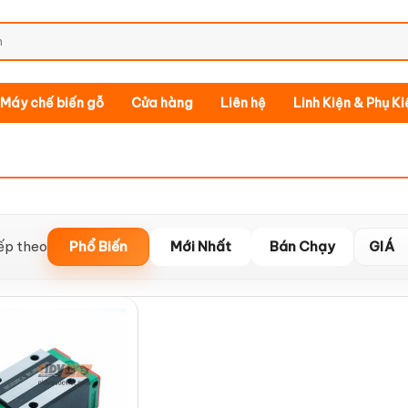
Máy chế biến gỗ
Cửa hàng
Liên hệ
Linh Kiện & Phụ K
ếp theo
Phổ Biến
Mới Nhất
Bán Chạy
GIÁ