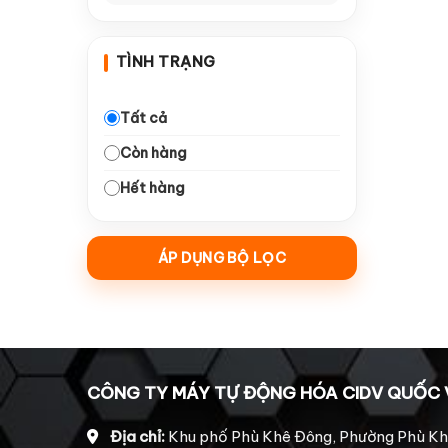
—
Dao Arden
10
TÌNH TRẠNG
—
Dao Tideway
10
—
Collet giữ dao
16
Tất cả
Còn hàng
—
Dao đục gỗ
18
Hết hàng
—
Dao ngành quảng cáo
10
—
Động Cơ & Driver
21
ÁP DỤNG BỘ LỌC
—
Động cơ bước 860
5
Động cơ Leadshine
—
4
2206
Động cơ Leadshine
—
1
CÔNG TY MÁY TỰ ĐỘNG HÓA CIDV QUỐC 
HBS 758
Động cơ Leadshine
Địa chỉ:
Khu phố Phù Khê Đông, Phường Phù Kh
—
4