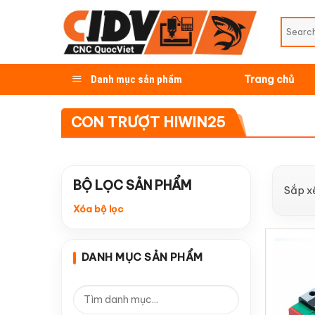
Skip
to
content
Danh mục sản phẩm
Trang chủ
CON TRƯỢT HIWIN25
BỘ LỌC SẢN PHẨM
Sắp x
Xóa bộ lọc
DANH MỤC SẢN PHẨM