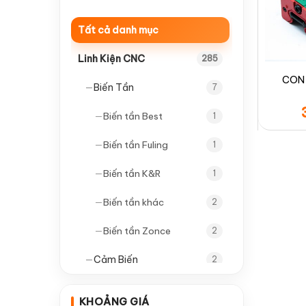
Tất cả danh mục
Linh Kiện CNC
285
CON 
—
Biến Tần
7
—
Biến tần Best
1
—
Biến tần Fuling
1
—
Biến tần K&R
1
—
Biến tần khác
2
—
Biến tần Zonce
2
—
Cảm Biến
2
—
Cảm biến tròn
1
KHOẢNG GIÁ