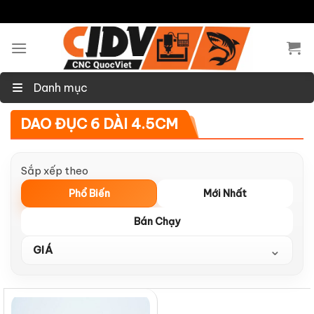
Skip
to
content
Danh mục
DAO ĐỤC 6 DÀI 4.5CM
Sắp xếp theo
Phổ Biến
Mới Nhất
Bán Chạy
⌄
GIÁ