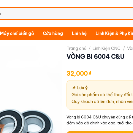
Máy chế biến gỗ
Cửa hàng
Liên hệ
Linh Kiện & Phụ K
Trang chủ
/
Linh Kiện CNC
/
Vò
VÒNG BI 6004 C&U
32,000
₫
📌 Lưu ý:
Giá sản phẩm có thể thay đổi t
Quý khách cứ lên đơn, nhân viê
Vòng bi 6004 C&U chuyên dùng để tha
đảm bảo độ chính xác cao, tuổi thọ