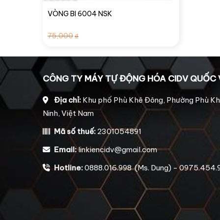
VÒNG BI 6004 NSK
Giá
Giá
75,000
₫
gốc
hiện
là:
tại
75,000₫.
là:
68,000₫.
CÔNG TY MÁY TỰ ĐỘNG HÓA CIDV QUỐC 
Địa chỉ:
Khu phố Phù Khê Đông, Phường Phù Kh
Ninh, Việt Nam
Mã số thuế:
2301054891
Email:
linkiencidv@gmail.com
Hotline:
0888.016.998 (Ms. Dung) - 0975.454.