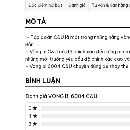
Đặc điểm nổi bật
Đánh giá
Tư vấn & bán hàng
MÔ TẢ
‘- Tập đoàn C&U là một trong những hãng vòng 
Bản.
– Vòng bi C&U có độ chính xác đến từng micro
những môi trường yêu cầu độ chính xác cao v
– Vòng bi 6004 C&U chuyên dùng để thay thế và
BÌNH LUẬN
Đánh giá VÒNG BI 6004 C&U
5
4
3