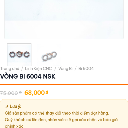
Trang chủ
/
Linh Kiện CNC
/
Vòng Bi
/
Bi 6004
VÒNG BI 6004 NSK
Giá
Giá
₫
68,000
₫
75,000
gốc
hiện
là:
tại
75,000₫.
là:
📌 Lưu ý:
68,000₫.
Giá sản phẩm có thể thay đổi theo thời điểm đặt hàng.
Quý khách cứ lên đơn, nhân viên sẽ gọi xác nhận và báo giá
chính xác.