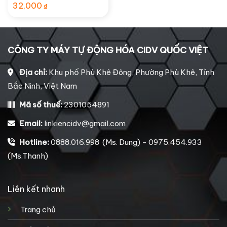
32,000
₫
CÔNG TY MÁY TỰ ĐỘNG HÓA CIDV QUỐC VIỆT
Địa chỉ:
Khu phố Phù Khê Đông, Phường Phù Khê, Tỉnh
Bắc Ninh, Việt Nam
Mã số thuế:
2301054891
Email:
linkiencidv@gmail.com
Hotline:
0888.016.998 (Ms. Dung) - 0975.454.933
(Ms.Thanh)
Liên kết nhanh
Trang chủ