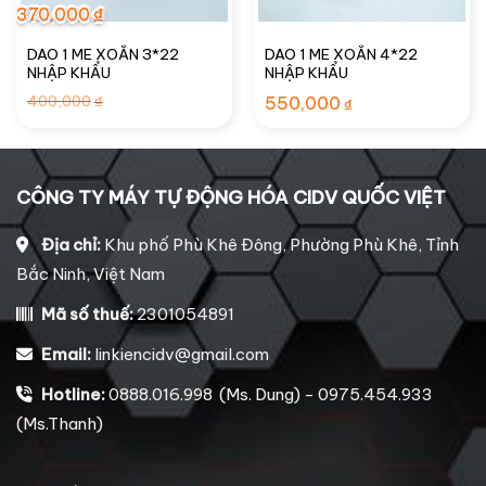
370,000
₫
DAO 1 ME XOẮN 3*22
DAO 1 ME XOẮN 4*22
NHẬP KHẨU
NHẬP KHẨU
Giá
Giá
400,000
₫
550,000
₫
gốc
hiện
là:
tại
400,000₫.
là:
370,000₫.
CÔNG TY MÁY TỰ ĐỘNG HÓA CIDV QUỐC VIỆT
Địa chỉ:
Khu phố Phù Khê Đông, Phường Phù Khê, Tỉnh
Bắc Ninh, Việt Nam
Mã số thuế:
2301054891
Email:
linkiencidv@gmail.com
Hotline:
0888.016.998 (Ms. Dung) - 0975.454.933
(Ms.Thanh)