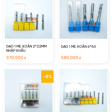
DAO 1 ME XOẮN 2*22MM
DAO 1 ME XOẮN 6*60
NHẬP KHẨU
370,000
580,000
₫
₫
-8%