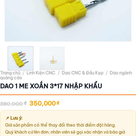
Trang chủ
/
Linh Kiện CNC
/
Dao CNC & Đầu Kẹp
/
Dao ngành
quảng cáo
DAO 1 ME XOẮN 3*17 NHẬP KHẨU
Giá
Giá
₫
350,000
₫
380,000
gốc
hiện
là:
tại
380,000₫.
là:
📌 Lưu ý:
350,000₫.
Giá sản phẩm có thể thay đổi theo thời điểm đặt hàng.
Quý khách cứ lên đơn, nhân viên sẽ gọi xác nhận và báo giá