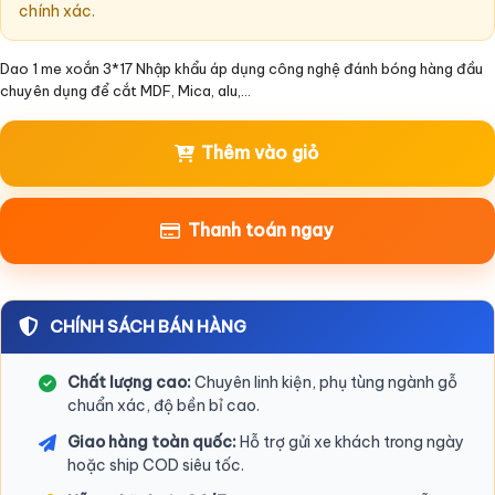
chính xác.
Dao 1 me xoắn 3*17 Nhập khẩu áp dụng công nghệ đánh bóng hàng đầu
chuyên dụng để cắt MDF, Mica, alu,…
Thêm vào giỏ
Thanh toán ngay
CHÍNH SÁCH BÁN HÀNG
Chất lượng cao:
Chuyên linh kiện, phụ tùng ngành gỗ
chuẩn xác, độ bền bỉ cao.
Giao hàng toàn quốc:
Hỗ trợ gửi xe khách trong ngày
hoặc ship COD siêu tốc.