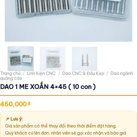
Trang chủ
/
Linh Kiện CNC
/
Dao CNC & Đầu Kẹp
/
Dao ngành
quảng cáo
DAO 1 ME XOẮN 4×45 ( 10 con )
450,000
₫
📌 Lưu ý:
Giá sản phẩm có thể thay đổi theo thời điểm đặt hàng.
Quý khách cứ lên đơn, nhân viên sẽ gọi xác nhận và báo giá