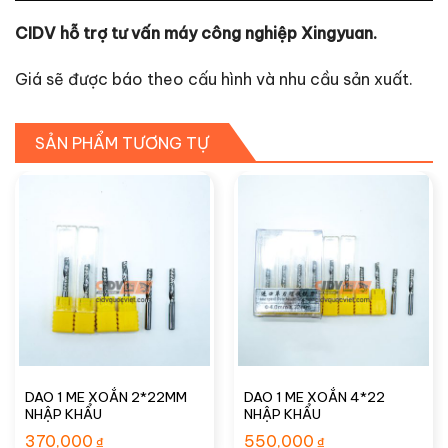
CIDV hỗ trợ tư vấn máy công nghiệp Xingyuan.
Giá sẽ được báo theo cấu hình và nhu cầu sản xuất.
SẢN PHẨM TƯƠNG TỰ
DAO 1 ME XOẮN 2*22MM
DAO 1 ME XOẮN 4*22
NHẬP KHẨU
NHẬP KHẨU
370,000
550,000
₫
₫