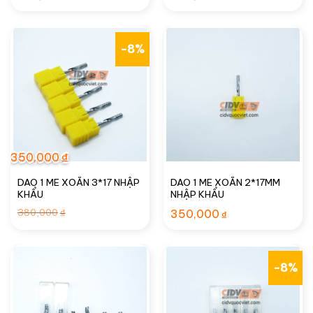
-8%
350,000
₫
DAO 1 ME XOẮN 3*17 NHẬP
DAO 1 ME XOẮN 2*17MM
KHẨU
NHẬP KHẨU
Giá
Giá
380,000
₫
350,000
₫
gốc
hiện
là:
tại
380,000₫.
là:
350,000₫.
-8%