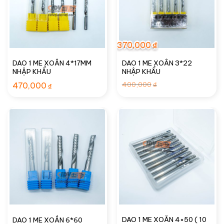
370,000
₫
DAO 1 ME XOẮN 4*17MM
DAO 1 ME XOẮN 3*22
NHẬP KHẨU
NHẬP KHẨU
Giá
Giá
400,000
470,000
₫
₫
gốc
hiện
là:
tại
400,000₫.
là:
370,000₫.
DAO 1 ME XOẮN 4×50 ( 10
DAO 1 ME XOẮN 6*60