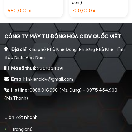
con )
580,000
700,000
₫
₫
CÔNG TY MÁY TỰ ĐỘNG HÓA CIDV QUỐC VIỆT
Địa chỉ:
Khu phố Phù Khê Đông, Phường Phù Khê, Tỉnh
Bắc Ninh, Việt Nam
Mã số thuế:
2301054891
Email:
linkiencidv@gmail.com
Hotline:
0888.016.998 (Ms. Dung) - 0975.454.933
(Ms.Thanh)
Liên kết nhanh
Trang chủ