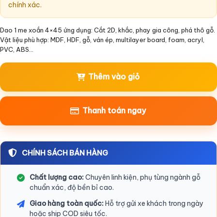
chính xác.
Dao 1 me xoắn 4×45 ứng dụng: Cắt 2D, khắc, phay gia công, phá thô gỗ.
Vật liệu phù hợp: MDF, HDF, gỗ, ván ép, multilayer board, foam, acryl,
PVC, ABS…
Thêm vào giỏ
Thanh toán ngay
CHÍNH SÁCH BÁN HÀNG
Chất lượng cao:
Chuyên linh kiện, phụ tùng ngành gỗ
chuẩn xác, độ bền bỉ cao.
Giao hàng toàn quốc:
Hỗ trợ gửi xe khách trong ngày
hoặc ship COD siêu tốc.