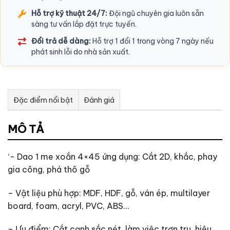
Hỗ trợ kỹ thuật 24/7:
Đội ngũ chuyên gia luôn sẵn
sàng tư vấn lắp đặt trực tuyến.
Đổi trả dễ dàng:
Hỗ trợ 1 đổi 1 trong vòng 7 ngày nếu
phát sinh lỗi do nhà sản xuất.
Đặc điểm nổi bật
Đánh giá
Tư vấn & bán hàng qua Facebook
MÔ TẢ
‘- Dao 1 me xoắn 4×45 ứng dụng: Cắt 2D, khắc, phay
gia công, phá thô gỗ
– Vật liệu phù hợp: MDF, HDF, gỗ, ván ép, multilayer
board, foam, acryl, PVC, ABS…
– Ưu điểm: Cắt cạnh sắc nét, làm việc trơn tru, hiệu