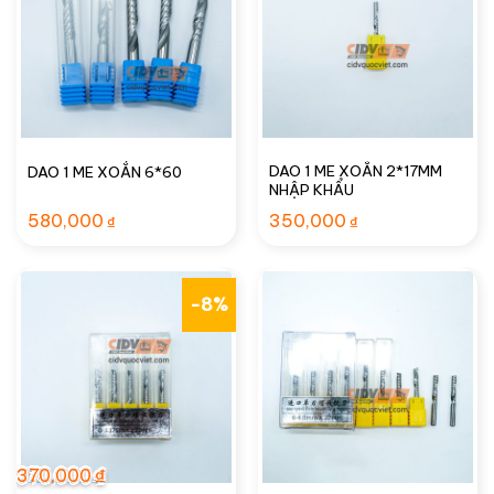
DAO 1 ME XOẮN 2*17MM
DAO 1 ME XOẮN 6*60
NHẬP KHẨU
580,000
350,000
₫
₫
-8%
370,000
₫