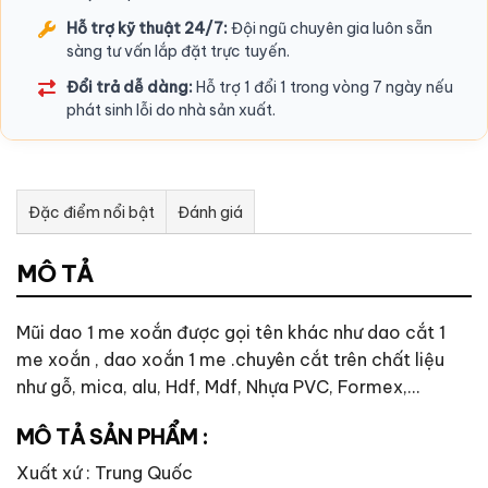
Hỗ trợ kỹ thuật 24/7:
Đội ngũ chuyên gia luôn sẵn
sàng tư vấn lắp đặt trực tuyến.
Đổi trả dễ dàng:
Hỗ trợ 1 đổi 1 trong vòng 7 ngày nếu
phát sinh lỗi do nhà sản xuất.
Đặc điểm nổi bật
Đánh giá
Tư vấn & bán hàng qua Facebook
MÔ TẢ
Mũi dao 1 me xoắn được gọi tên khác như dao cắt 1
me xoắn , dao xoắn 1 me .chuyên cắt trên chất liệu
như gỗ, mica, alu, Hdf, Mdf, Nhựa PVC, Formex,…
MÔ TẢ SẢN PHẨM :
Xuất xứ : Trung Quốc