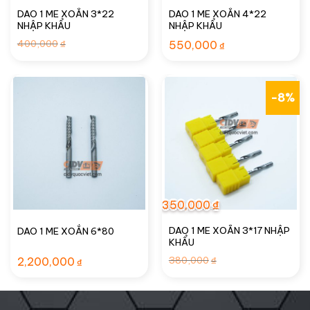
DAO 1 ME XOẮN 3*22
DAO 1 ME XOẮN 4*22
NHẬP KHẨU
NHẬP KHẨU
Giá
Giá
400,000
₫
550,000
₫
gốc
hiện
là:
tại
400,000₫.
là:
370,000₫.
-8%
350,000
₫
DAO 1 ME XOẮN 3*17 NHẬP
DAO 1 ME XOẮN 6*80
KHẨU
Giá
Giá
380,000
2,200,000
₫
₫
gốc
hiện
là:
tại
380,000₫.
là:
350,000₫.