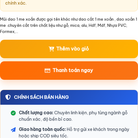
chính xác.
Mũi dao 1 me xoắn được gọi tên khác như dao cắt 1 me xoắn , dao xoắn 1
me .chuyên cắt trên chất liệu như gỗ, mica, alu, Hdf, Mdf, Nhựa PVC,
Formex,…
Thêm vào giỏ
Thanh toán ngay
CHÍNH SÁCH BÁN HÀNG
Chất lượng cao:
Chuyên linh kiện, phụ tùng ngành gỗ
chuẩn xác, độ bền bỉ cao.
Giao hàng toàn quốc:
Hỗ trợ gửi xe khách trong ngày
hoặc ship COD siêu tốc.