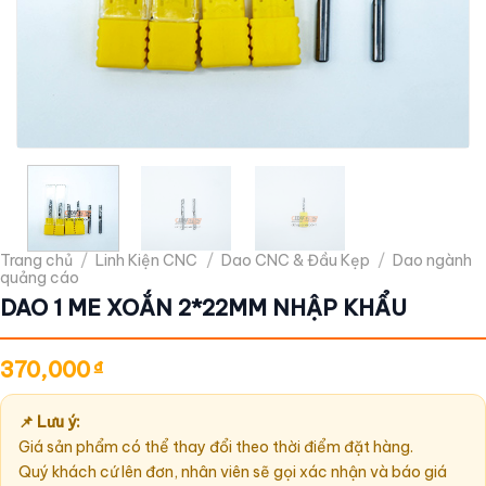
Trang chủ
/
Linh Kiện CNC
/
Dao CNC & Đầu Kẹp
/
Dao ngành
quảng cáo
DAO 1 ME XOẮN 2*22MM NHẬP KHẨU
370,000
₫
📌 Lưu ý:
Giá sản phẩm có thể thay đổi theo thời điểm đặt hàng.
Quý khách cứ lên đơn, nhân viên sẽ gọi xác nhận và báo giá