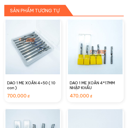
SẢN PHẨM TƯƠNG TỰ
DAO 1 ME XOẮN 4×50 ( 10
DAO 1 ME XOẮN 4*17MM
con )
NHẬP KHẨU
700,000
470,000
₫
₫