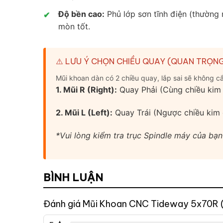
Độ bền cao:
Phủ lớp sơn tĩnh điện (thường
✔
mòn tốt.
⚠️ LƯU Ý CHỌN CHIỀU QUAY (QUAN TRỌN
Mũi khoan dàn có 2 chiều quay, lắp sai sẽ không c
1. Mũi R (Right):
Quay Phải (Cùng chiều kim
2. Mũi L (Left):
Quay Trái (Ngược chiều kim
*Vui lòng kiểm tra trục Spindle máy của bạn
BÌNH LUẬN
Đánh giá Mũi Khoan CNC Tideway 5x70R 