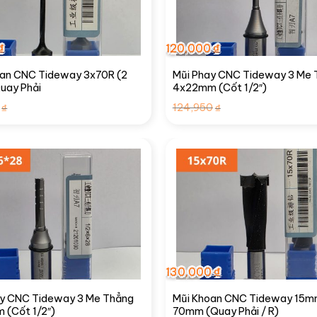
₫
120,000
₫
oan CNC Tideway 3x70R (2
Mũi Phay CNC Tideway 3 Me 
uay Phải
4x22mm (Cốt 1/2″)
Giá
Giá
Giá
Giá
124,950
₫
₫
gốc
hiện
gốc
hiện
là:
tại
là:
tại
90,000₫.
là:
124,950₫.
là:
70,000₫.
120,000₫.
130,000
₫
ay CNC Tideway 3 Me Thẳng
Mũi Khoan CNC Tideway 15m
 (Cốt 1/2″)
70mm (Quay Phải / R)