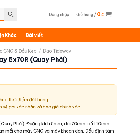
0
Đăng nhập
Giỏ hàng /
₫
iện Khác
Bài viết
o CNC & Đầu Kẹp
/
Dao Tideway
ay 5x70R (Quay Phải)
heo thời điểm đặt hàng.
n sẽ gọi xác nhận và báo giá chính xác.
Quay Phải). Đường kính 5mm, dài 70mm, cốt 10mm. 
an mồi cho máy CNC và máy khoan dàn. Đầu định tâm 