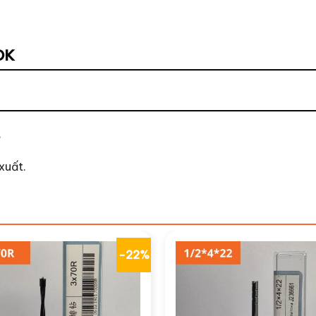
OK
.
xuất.
-22%