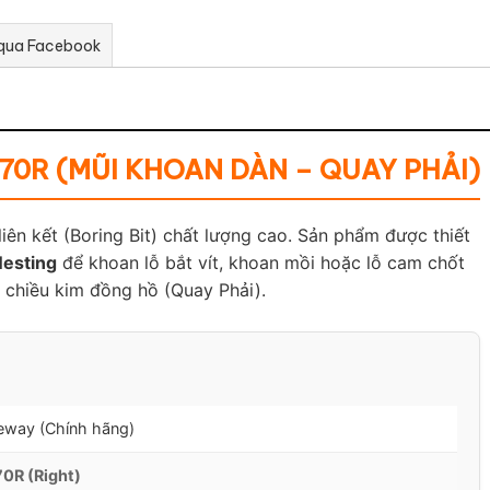
 qua Facebook
70R (MŨI KHOAN DÀN – QUAY PHẢI)
iên kết (Boring Bit) chất lượng cao. Sản phẩm được thiết
esting
để khoan lỗ bắt vít, khoan mồi hoặc lỗ cam chốt
o chiều kim đồng hồ (Quay Phải).
eway (Chính hãng)
0R (Right)