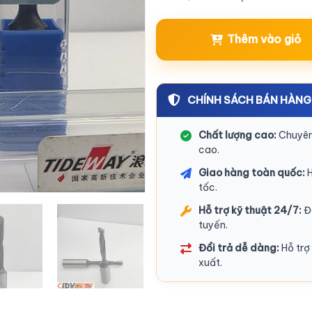
Thêm vào giỏ
CHÍNH SÁCH BÁN HÀNG
Chất lượng cao:
Chuyên 
cao.
Giao hàng toàn quốc:
H
tốc.
Hỗ trợ kỹ thuật 24/7:
Độ
tuyến.
Đổi trả dễ dàng:
Hỗ trợ 
xuất.