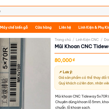
Máy chế biến gỗ
Cửa hàng
Liên hệ
Linh Kiện & Phụ K
Trang chủ
/
Linh Kiện CNC
/
Da
Mũi Khoan CNC Tidew
80,000
₫
📌 Lưu ý:
Giá sản phẩm có thể thay đổi t
Quý khách cứ lên đơn, nhân viê
Mũi khoan CNC Tideway 5x70R (
Chuyên dùng khoan lỗ 5mm, kho