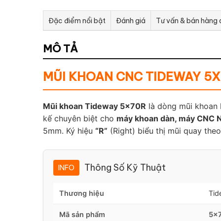
Đặc điểm nổi bật
Đánh giá
Tư vấn & bán hàng
MÔ TẢ
MŨI KHOAN CNC TIDEWAY 5X
Mũi khoan Tideway 5x70R
là dòng mũi khoan l
kế chuyên biệt cho
máy khoan dàn, máy CNC N
5mm. Ký hiệu
“R”
(Right) biểu thị mũi quay the
Thông Số Kỹ Thuật
INFO
Thương hiệu
Tid
Mã sản phẩm
5x7