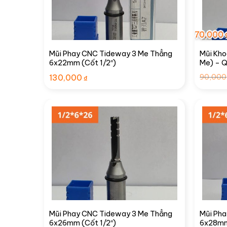
70,000
Mũi Phay CNC Tideway 3 Me Thẳng
Mũi Kh
6x22mm (Cốt 1/2″)
Me) – Q
130,000
90,000
₫
Mũi Phay CNC Tideway 3 Me Thẳng
Mũi Ph
6x26mm (Cốt 1/2″)
6x28mm