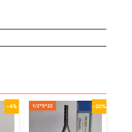
-4%
-20%