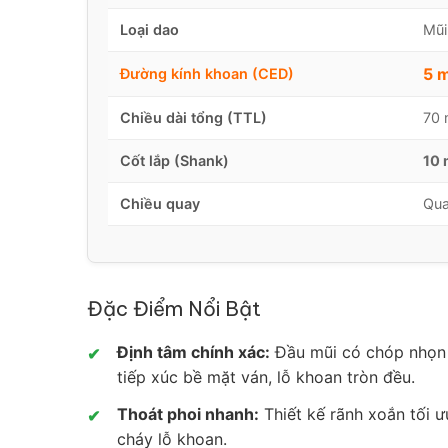
Loại dao
Mũi
5 
Đường kính khoan (CED)
Chiều dài tổng (TTL)
70
Cốt lắp (Shank)
10 
Chiều quay
Qua
Đặc Điểm Nổi Bật
Định tâm chính xác:
Đầu mũi có chóp nhọn đ
✔
tiếp xúc bề mặt ván, lỗ khoan tròn đều.
Thoát phoi nhanh:
Thiết kế rãnh xoắn tối 
✔
cháy lỗ khoan.