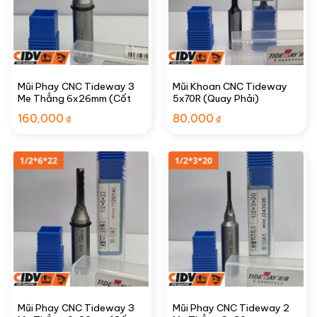
Mũi Phay CNC Tideway 3
Mũi Khoan CNC Tideway
Me Thẳng 6x26mm (Cốt
5x70R (Quay Phải)
1/2″)
160,000
80,000
₫
₫
Mũi Phay CNC Tideway 3
Mũi Phay CNC Tideway 2