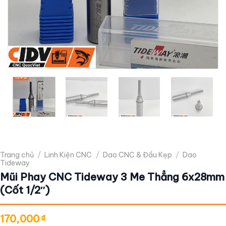
Trang chủ
/
Linh Kiện CNC
/
Dao CNC & Đầu Kẹp
/
Dao
Tideway
Mũi Phay CNC Tideway 3 Me Thẳng 6x28mm
(Cốt 1/2″)
170,000
₫