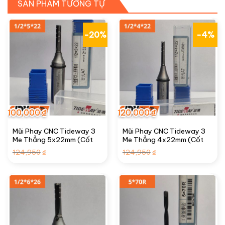
SẢN PHẨM TƯƠNG TỰ
-20%
-4%
100,000
₫
120,000
₫
Mũi Phay CNC Tideway 3
Mũi Phay CNC Tideway 3
Me Thẳng 5x22mm (Cốt
Me Thẳng 4x22mm (Cốt
1/2″)
1/2″)
Giá
Giá
Giá
Giá
124,950
124,950
₫
₫
gốc
hiện
gốc
hiện
là:
tại
là:
tại
124,950₫.
là:
124,950₫.
là:
100,000₫.
120,000₫.