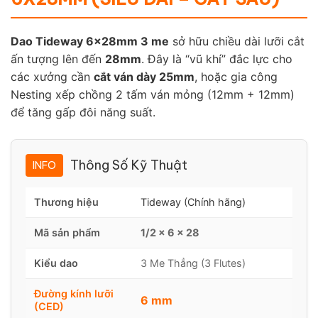
Dao Tideway 6x28mm 3 me
sở hữu chiều dài lưỡi cắt
ấn tượng lên đến
28mm
. Đây là “vũ khí” đắc lực cho
các xưởng cần
cắt ván dày 25mm
, hoặc gia công
Nesting xếp chồng 2 tấm ván mỏng (12mm + 12mm)
để tăng gấp đôi năng suất.
Thông Số Kỹ Thuật
INFO
Thương hiệu
Tideway (Chính hãng)
Mã sản phẩm
1/2 x 6 x 28
Kiểu dao
3 Me Thẳng (3 Flutes)
Đường kính lưỡi
6 mm
(CED)