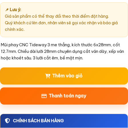
📌 Lưu ý:
Giá sản phẩm có thể thay đổi theo thời điểm đặt hàng.
Quý khách cứ lên đơn, nhân viên sẽ gọi xác nhận và báo giá
chính xác.
Mũi phay CNC Tideway 3 me thẳng, kích thước 6x28mm, cốt 
12.7mm. Chiều dài lưỡi 28mm chuyên dụng cắt ván dày, xếp ván 
Thêm vào giỏ
Thanh toán ngay
CHÍNH SÁCH BÁN HÀNG