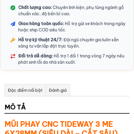
Chất lượng cao:
Chuyên linh kiện, phụ tùng ngành gỗ
chuẩn xác, độ bền bỉ cao.
Giao hàng toàn quốc:
Hỗ trợ gửi xe khách trong ngày
hoặc ship COD siêu tốc.
Hỗ trợ kỹ thuật 24/7:
Đội ngũ chuyên gia luôn sẵn
sàng tư vấn lắp đặt trực tuyến.
Đổi trả dễ dàng:
Hỗ trợ 1 đổi 1 trong vòng 7 ngày nếu
phát sinh lỗi do nhà sản xuất.
Đặc điểm nổi bật
Đánh giá
Tư vấn & bán hàng qua Facebook
MÔ TẢ
MŨI PHAY CNC TIDEWAY 3 ME
6X28MM (SIÊU DÀI – CẮT SÂU)