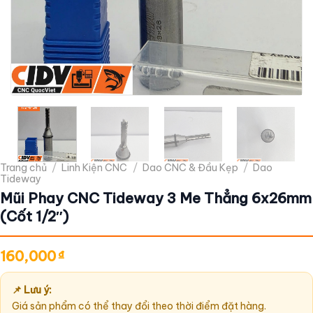
Trang chủ
/
Linh Kiện CNC
/
Dao CNC & Đầu Kẹp
/
Dao
Tideway
Mũi Phay CNC Tideway 3 Me Thẳng 6x26mm
(Cốt 1/2″)
160,000
₫
📌 Lưu ý:
Giá sản phẩm có thể thay đổi theo thời điểm đặt hàng.