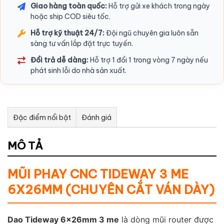
Giao hàng toàn quốc:
Hỗ trợ gửi xe khách trong ngày
hoặc ship COD siêu tốc.
Hỗ trợ kỹ thuật 24/7:
Đội ngũ chuyên gia luôn sẵn
sàng tư vấn lắp đặt trực tuyến.
Đổi trả dễ dàng:
Hỗ trợ 1 đổi 1 trong vòng 7 ngày nếu
phát sinh lỗi do nhà sản xuất.
Đặc điểm nổi bật
Đánh giá
Tư vấn & bán hàng qua Facebook
MÔ TẢ
MŨI PHAY CNC TIDEWAY 3 ME
6X26MM (CHUYÊN CẮT VÁN DÀY)
Dao Tideway 6x26mm 3 me
là dòng mũi router được