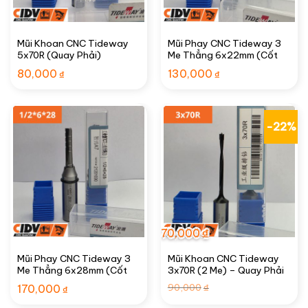
Mũi Khoan CNC Tideway
Mũi Phay CNC Tideway 3
5x70R (Quay Phải)
Me Thẳng 6x22mm (Cốt
1/2″)
80,000
130,000
₫
₫
-22%
70,000
₫
Mũi Phay CNC Tideway 3
Mũi Khoan CNC Tideway
Me Thẳng 6x28mm (Cốt
3x70R (2 Me) – Quay Phải
1/2″)
Giá
Giá
90,000
170,000
₫
₫
gốc
hiện
là:
tại