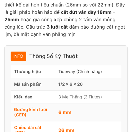
thiết kế dài hơn tiêu chuẩn (26mm so với 22mm). Đây
là giải pháp hoàn hảo để
cắt đứt ván dày 18mm –
25mm
hoặc gia công xếp chồng 2 tấm ván mỏng
cùng lúc. Cấu trúc
3 lưỡi cắt
đảm bảo đường cắt ngọt
lịm, bề mặt cạnh ván phẳng mịn.
Thông Số Kỹ Thuật
INFO
Thương hiệu
Tideway (Chính hãng)
Mã sản phẩm
1/2 x 6 x 26
Kiểu dao
3 Me Thẳng (3 Flutes)
Đường kính lưỡi
6 mm
(CED)
Chiều dài cắt
26 mm