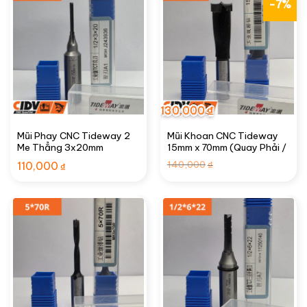
-7%
130,000
₫
Mũi Phay CNC Tideway 2
Mũi Khoan CNC Tideway
Me Thẳng 3x20mm
15mm x 70mm (Quay Phải /
R)
Giá
Giá
140,000
110,000
₫
₫
gốc
hiện
là:
tại
140,000₫.
là:
130,000₫.