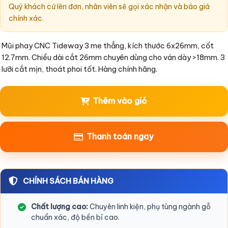
Quý khách cứ lên đơn, nhân viên sẽ gọi xác nhận và báo giá
chính xác.
Mũi phay CNC Tideway 3 me thẳng, kích thước 6x26mm, cốt 
12.7mm. Chiều dài cắt 26mm chuyên dùng cho ván dày >18mm. 3 
Thêm vào giỏ
Thanh toán ngay
CHÍNH SÁCH BÁN HÀNG
Chất lượng cao:
Chuyên linh kiện, phụ tùng ngành gỗ
chuẩn xác, độ bền bỉ cao.