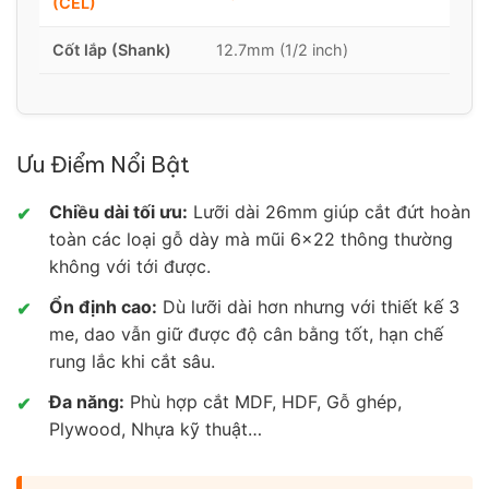
(CEL)
Cốt lắp (Shank)
12.7mm (1/2 inch)
Ưu Điểm Nổi Bật
Chiều dài tối ưu:
Lưỡi dài 26mm giúp cắt đứt hoàn
✔
toàn các loại gỗ dày mà mũi 6×22 thông thường
không với tới được.
Ổn định cao:
Dù lưỡi dài hơn nhưng với thiết kế 3
✔
me, dao vẫn giữ được độ cân bằng tốt, hạn chế
rung lắc khi cắt sâu.
Đa năng:
Phù hợp cắt MDF, HDF, Gỗ ghép,
✔
Plywood, Nhựa kỹ thuật…